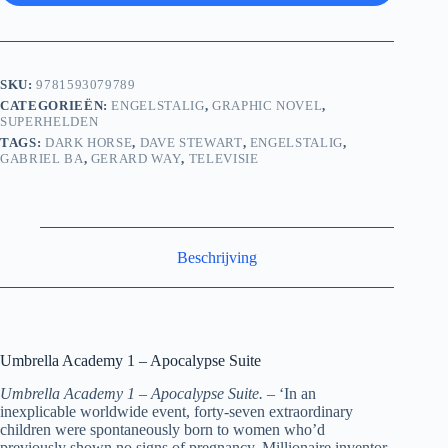
SKU:
9781593079789
CATEGORIEËN:
ENGELSTALIG
,
GRAPHIC NOVEL
,
SUPERHELDEN
TAGS:
DARK HORSE
,
DAVE STEWART
,
ENGELSTALIG
,
GABRIEL BA
,
GERARD WAY
,
TELEVISIE
Beschrijving
Umbrella Academy 1 – Apocalypse Suite
Umbrella Academy 1 – Apocalypse Suite. –
‘In an
inexplicable worldwide event, forty-seven extraordinary
children were spontaneously born to women who’d
previously shown no signs of pregnancy. Millionaire inventor