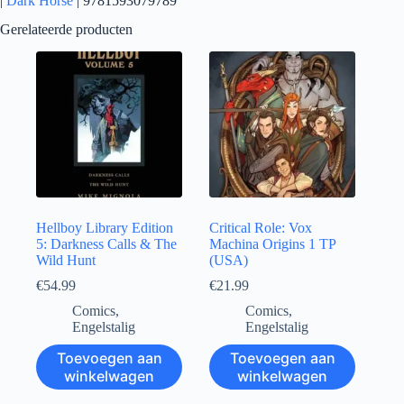
|
Dark Horse
| 9781593079789
Gerelateerde producten
Hellboy Library Edition
Critical Role: Vox
5: Darkness Calls & The
Machina Origins 1 TP
Wild Hunt
(USA)
€
54.99
€
21.99
Comics
,
Comics
,
Engelstalig
Engelstalig
Toevoegen aan
Toevoegen aan
winkelwagen
winkelwagen