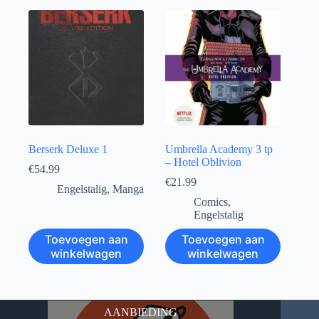
Berserk Deluxe 1
Umbrella Academy 3 tp
– Hotel Oblivion
€
54.99
€
21.99
Engelstalig
,
Manga
Comics
,
Engelstalig
Toevoegen aan
Toevoegen aan
winkelwagen
winkelwagen
AANBIEDING