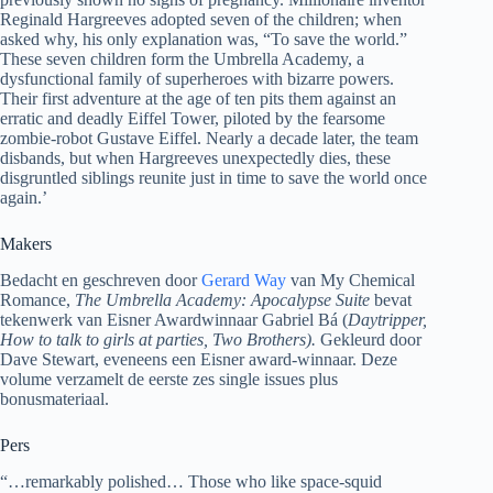
Reginald Hargreeves adopted seven of the children; when
asked why, his only explanation was, “To save the world.”
These seven children form the Umbrella Academy, a
dysfunctional family of superheroes with bizarre powers.
Their first adventure at the age of ten pits them against an
erratic and deadly Eiffel Tower, piloted by the fearsome
zombie-robot Gustave Eiffel. Nearly a decade later, the team
disbands, but when Hargreeves unexpectedly dies, these
disgruntled siblings reunite just in time to save the world once
again.’
Makers
Bedacht en geschreven door
Gerard Way
van My Chemical
Romance,
The Umbrella Academy: Apocalypse Suite
bevat
tekenwerk van Eisner Awardwinnaar Gabriel Bá (
Daytripper,
How to talk to girls at parties, Two Brothers).
Gekleurd door
Dave Stewart, eveneens een Eisner award-winnaar. Deze
volume verzamelt de eerste zes single issues plus
bonusmateriaal.
Pers
“…remarkably polished… Those who like space-squid