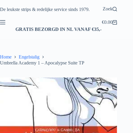
Ga
naar
Zoek
De leukste strips & redelijke service sinds 1979.
de
inhoud
€
0.00
Winkelwagen
GRATIS BEZORGD IN NL VANAF €35,-
Home
Engelstalig
Umbrella Academy 1 – Apocalypse Suite TP