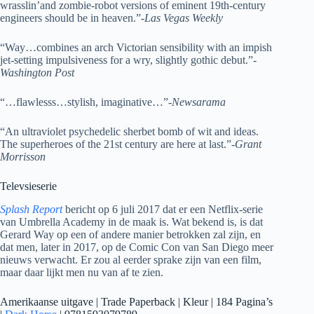
wrasslin’and zombie-robot versions of eminent 19th-century
engineers should be in heaven.”-
Las Vegas Weekly
“Way…combines an arch Victorian sensibility with an impish
jet-setting impulsiveness for a wry, slightly gothic debut.”-
Washington Post
“…flawlesss…stylish, imaginative…”-
Newsarama
“An ultraviolet psychedelic sherbet bomb of wit and ideas.
The superheroes of the 21st century are here at last.”-
Grant
Morrisson
Televsieserie
Splash Report
bericht op 6 juli 2017 dat er een Netflix-serie
van Umbrella Academy in de maak is. Wat bekend is, is dat
Gerard Way op een of andere manier betrokken zal zijn, en
dat men, later in 2017, op de Comic Con van San Diego meer
nieuws verwacht. Er zou al eerder sprake zijn van een film,
maar daar lijkt men nu van af te zien.
Amerikaanse uitgave | Trade Paperback | Kleur | 184 Pagina’s