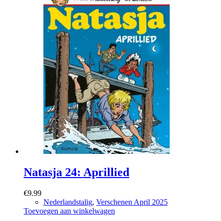
Natasja 24: Aprillied
€
9.99
Nederlandstalig
,
Verschenen April 2025
Toevoegen aan winkelwagen