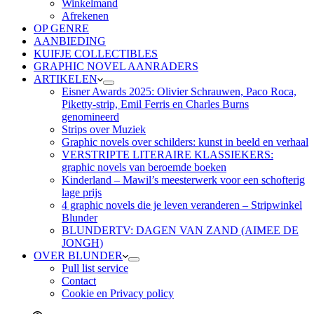
Winkelmand
Afrekenen
OP GENRE
AANBIEDING
KUIFJE COLLECTIBLES
GRAPHIC NOVEL AANRADERS
ARTIKELEN
Eisner Awards 2025: Olivier Schrauwen, Paco Roca,
Piketty-strip, Emil Ferris en Charles Burns
genomineerd
Strips over Muziek
Graphic novels over schilders: kunst in beeld en verhaal
VERSTRIPTE LITERAIRE KLASSIEKERS:
graphic novels van beroemde boeken
Kinderland – Mawil’s meesterwerk voor een schofterig
lage prijs
4 graphic novels die je leven veranderen – Stripwinkel
Blunder
BLUNDERTV: DAGEN VAN ZAND (AIMEE DE
JONGH)
OVER BLUNDER
Pull list service
Contact
Cookie en Privacy policy