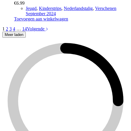
€
6.99
Jeugd
,
Kinderstrips
,
Nederlandstalig
,
Verschenen
September 2024
Toevoegen aan winkelwagen
1
2
3
4
…
14
Volgende
Meer laden