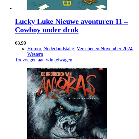
Lucky Luke Nieuwe avonturen 11 –
Cowboy onder druk
€
8.99
Humor
,
Nederlandstalig
,
Verschenen November 2024
,
Western
Toevoegen aan winkelwagen