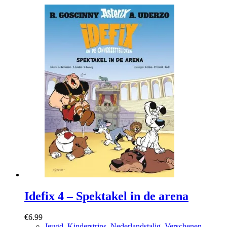
Idefix 4 – Spektakel in de arena
€
6.99
Jeugd
,
Kinderstrips
,
Nederlandstalig
,
Verschenen