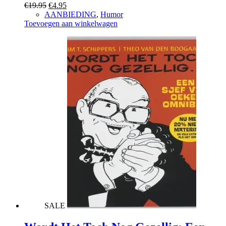
Oorspronkelijke
Huidige
€
19.95
€
4.95
prijs
prijs
AANBIEDING
,
Humor
was:
is:
Toevoegen aan winkelwagen
€19.95.
€4.95.
SALE