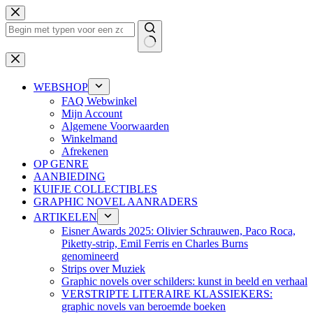
Ga
naar
de
inhoud
Geen
resultaten
WEBSHOP
FAQ Webwinkel
Mijn Account
Algemene Voorwaarden
Winkelmand
Afrekenen
OP GENRE
AANBIEDING
KUIFJE COLLECTIBLES
GRAPHIC NOVEL AANRADERS
ARTIKELEN
Eisner Awards 2025: Olivier Schrauwen, Paco Roca,
Piketty-strip, Emil Ferris en Charles Burns
genomineerd
Strips over Muziek
Graphic novels over schilders: kunst in beeld en verhaal
VERSTRIPTE LITERAIRE KLASSIEKERS:
graphic novels van beroemde boeken