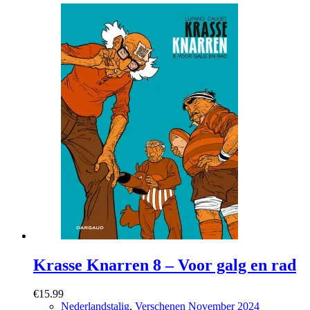
Krasse Knarren 8 – Voor galg en rad
€
15.99
Nederlandstalig
,
Verschenen November 2024