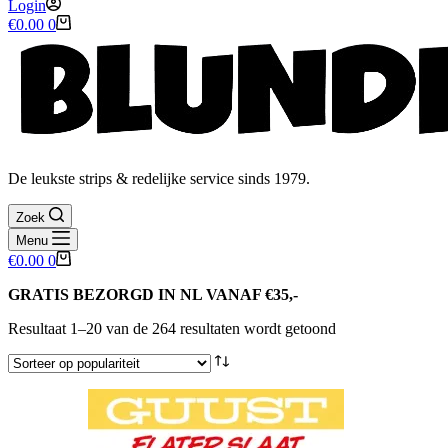
Login
Winkelwagen
€
0.00
0
De leukste strips & redelijke service sinds 1979.
Zoek
Menu
Winkelwagen
€
0.00
0
GRATIS BEZORGD IN NL VANAF €35,-
Gesorteerd
Resultaat 1–20 van de 264 resultaten wordt getoond
op
populariteit