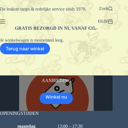
Ga
naar
Zoek
De leukste strips & redelijke service sinds 1979.
de
inhoud
€
0.00
Winkelwagen
GRATIS BEZORGD IN NL VANAF €35,-
Je winkelwagen is momenteel leeg.
Terug naar winkel
AANBIEDING
Winkel nu
OPENINGSTIJDEN
maandag
13:00 – 17:30