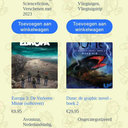
Sciencefiction
,
Vliegtuigen
,
Verschenen mei
Vliegtuigstrip
2023
Toevoegen aan
Toevoegen aan
winkelwagen
winkelwagen
Europa 3: De Verloren
Dune: de graphic novel –
Missie (softcover)
boek 2
€
9.95
€
29.95
Avontuur
,
Ongecategorizeerd
Nederlandstalig
,