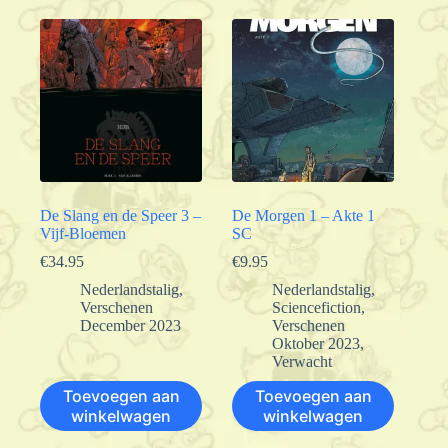
De Slang en de Speer 3 –
De Morgen 1 – Akte 1
Vijf-Bloemen
SC
€
34.95
€
9.95
Nederlandstalig
,
Nederlandstalig
,
Verschenen
Sciencefiction
,
December 2023
Verschenen
Oktober 2023
,
Verwacht
Toevoegen aan
Toevoegen aan
winkelwagen
winkelwagen