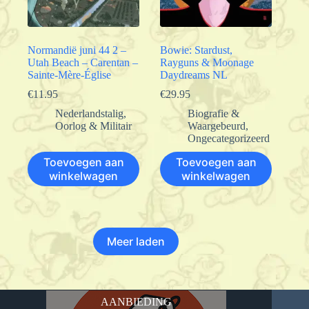
Normandië juni 44 2 –
Bowie: Stardust,
Utah Beach – Carentan –
Rayguns & Moonage
Sainte-Mère-Église
Daydreams NL
€
11.95
€
29.95
Nederlandstalig
,
Biografie &
Oorlog & Militair
Waargebeurd
,
Ongecategorizeerd
Toevoegen aan
Toevoegen aan
winkelwagen
winkelwagen
Meer laden
AANBIEDING