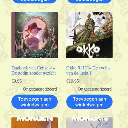
Dagboek van Cerise 4 –
Okko 5 HC – De cyclus
De godin zonder gezicht
van de lucht 1
€
9.95
€
19.95
Ongecategorizeerd
Ongecategorizeerd
Toevoegen aan
Toevoegen aan
winkelwagen
winkelwagen