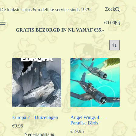
Ga
naar
Zoek
De leukste strips & redelijke service sinds 1979.
de
inhoud
€
0.00
Winkelwagen
GRATIS BEZORGD IN NL VANAF €35,-
Europa 2 – Duizelingen
Angel Wings 4 –
Paradise Birds
€
9.95
€
19.95
Nederlandstalig
,