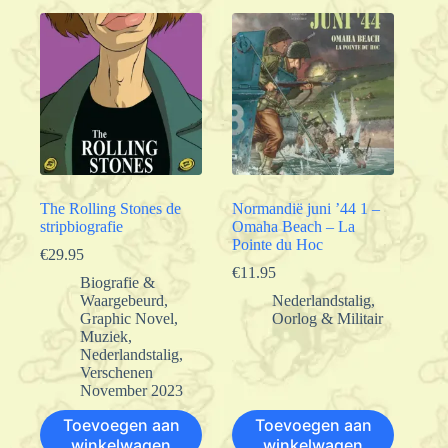
The Rolling Stones de
Normandië juni ’44 1 –
stripbiografie
Omaha Beach – La
Pointe du Hoc
€
29.95
€
11.95
Biografie &
Waargebeurd
,
Nederlandstalig
,
Graphic Novel
,
Oorlog & Militair
Muziek
,
Nederlandstalig
,
Verschenen
November 2023
Toevoegen aan
Toevoegen aan
winkelwagen
winkelwagen