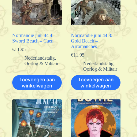
Normandië juni 44 4:
Normandië juni 44 3:
Sword Beach – Caen
Gold Beach –
Arromanches
€
11.95
€
11.95
Nederlandstalig
,
Oorlog & Militair
Nederlandstalig
,
Oorlog & Militair
Toevoegen aan
Toevoegen aan
winkelwagen
winkelwagen