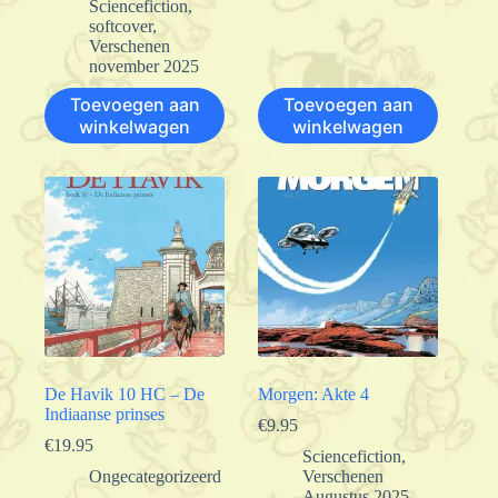
Sciencefiction
,
softcover
,
Verschenen
november 2025
Toevoegen aan
Toevoegen aan
winkelwagen
winkelwagen
De Havik 10 HC – De
Morgen: Akte 4
Indiaanse prinses
€
9.95
€
19.95
Sciencefiction
,
Ongecategorizeerd
Verschenen
Augustus 2025