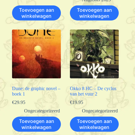
Toevoegen aan
Toevoegen aan
winkelwagen
winkelwagen
Dune: de graphic novel –
Okko 8 HC – De cyclus
boek 1
van het vuur 2
€
29.95
€
19.95
Ongecategorizeerd
Ongecategorizeerd
Toevoegen aan
Toevoegen aan
winkelwagen
winkelwagen