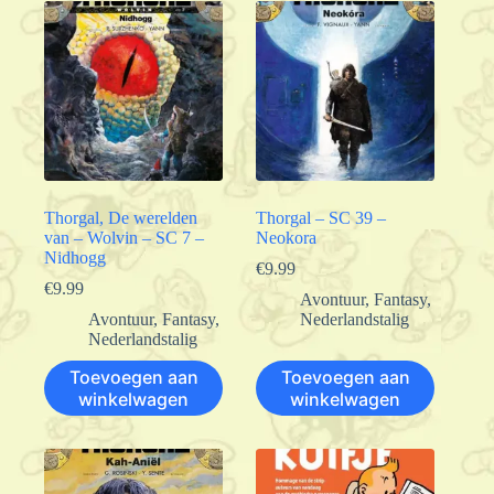
Thorgal, De werelden
Thorgal – SC 39 –
van – Wolvin – SC 7 –
Neokora
Nidhogg
€
9.99
€
9.99
Avontuur
,
Fantasy
,
Avontuur
,
Fantasy
,
Nederlandstalig
Nederlandstalig
Toevoegen aan
Toevoegen aan
winkelwagen
winkelwagen