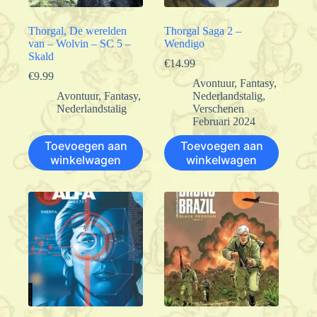
Thorgal, De werelden
Thorgal Saga 2 –
van – Wolvin – SC 5 –
Wendigo
Skald
€
14.99
€
9.99
Avontuur
,
Fantasy
,
Avontuur
,
Fantasy
,
Nederlandstalig
,
Nederlandstalig
Verschenen
Februari 2024
Toevoegen aan
Toevoegen aan
winkelwagen
winkelwagen