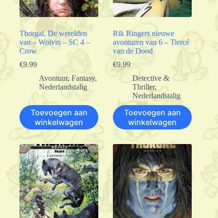
Thorgal, De werelden
Rik Ringers nieuwe
van – Wolvin – SC 4 –
avonturen van 6 – Tiercé
Crow
van de Dood
€
9.99
€
9.99
Avontuur
,
Fantasy
,
Detective &
Nederlandstalig
Thriller
,
Nederlandstalig
Toevoegen aan
Toevoegen aan
winkelwagen
winkelwagen