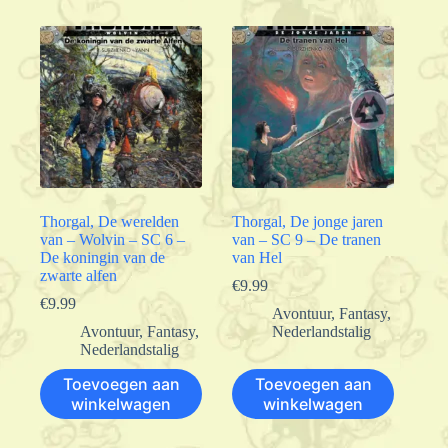
Thorgal, De werelden
Thorgal, De jonge jaren
van – Wolvin – SC 6 –
van – SC 9 – De tranen
De koningin van de
van Hel
zwarte alfen
€
9.99
€
9.99
Avontuur
,
Fantasy
,
Avontuur
,
Fantasy
,
Nederlandstalig
Nederlandstalig
Toevoegen aan
Toevoegen aan
winkelwagen
winkelwagen