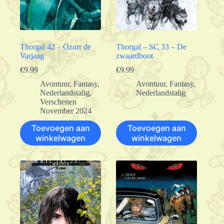
Thorgal 42 – Özurr de
Thorgal – SC 33 – De
Varjaag
zwaardboot
€
9.99
€
9.99
Avontuur
,
Fantasy
,
Avontuur
,
Fantasy
,
Nederlandstalig
,
Nederlandstalig
Verschenen
November 2024
Toevoegen aan
Toevoegen aan
winkelwagen
winkelwagen