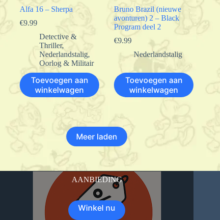
Alfa 16 – Sherpa
Bruno Brazil (nieuwe
avonturen) 2 – Black
€
9.99
Program deel 2
Detective &
€
9.99
Thriller
,
Nederlandstalig
,
Nederlandstalig
Oorlog & Militair
Toevoegen aan
Toevoegen aan
winkelwagen
winkelwagen
Meer laden
AANBIEDING
Winkel nu