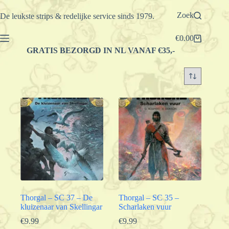
Ga
naar
Zoek
De leukste strips & redelijke service sinds 1979.
de
inhoud
€
0.00
Winkelwagen
GRATIS BEZORGD IN NL VANAF €35,-
Thorgal – SC 37 – De
Thorgal – SC 35 –
kluizenaar van Skellingar
Scharlaken vuur
€
9.99
€
9.99