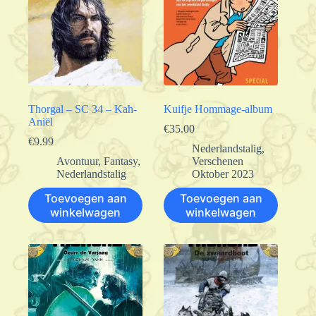
Thorgal – SC 34 – Kah-
Kuifje Hommage-album
Aniël
€
35.00
€
9.99
Nederlandstalig
,
Avontuur
,
Fantasy
,
Verschenen
Nederlandstalig
Oktober 2023
Toevoegen aan
Toevoegen aan
winkelwagen
winkelwagen