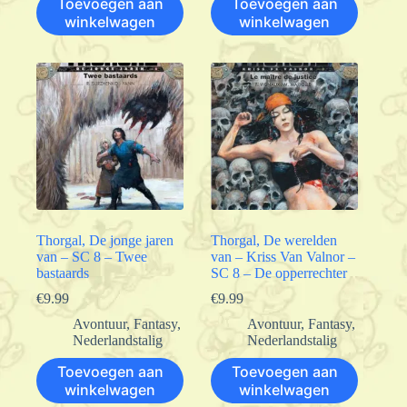
Toevoegen aan
Toevoegen aan
winkelwagen
winkelwagen
Thorgal, De jonge jaren
Thorgal, De werelden
van – SC 8 – Twee
van – Kriss Van Valnor –
bastaards
SC 8 – De opperrechter
€
9.99
€
9.99
Avontuur
,
Fantasy
,
Avontuur
,
Fantasy
,
Nederlandstalig
Nederlandstalig
Toevoegen aan
Toevoegen aan
winkelwagen
winkelwagen