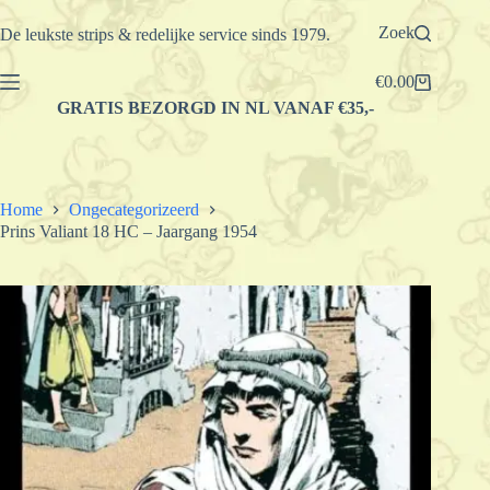
Ga
naar
Zoek
De leukste strips & redelijke service sinds 1979.
de
inhoud
€
0.00
Winkelwagen
GRATIS BEZORGD IN NL VANAF €35,-
Home
Ongecategorizeerd
Prins Valiant 18 HC – Jaargang 1954