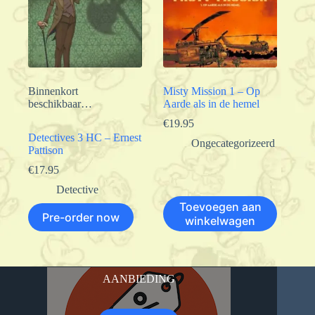
Binnenkort
Misty Mission 1 – Op
beschikbaar…
Aarde als in de hemel
€
19.95
Detectives 3 HC – Ernest
Ongecategorizeerd
Pattison
€
17.95
Detective
Toevoegen aan
Pre-order now
winkelwagen
AANBIEDING