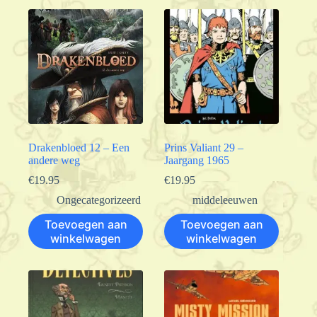
Drakenbloed 12 – Een
Prins Valiant 29 –
andere weg
Jaargang 1965
€
19.95
€
19.95
Ongecategorizeerd
middeleeuwen
Toevoegen aan
Toevoegen aan
winkelwagen
winkelwagen