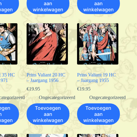
n
aan
aan
wagen
winkelwagen
winkelwagen
nt 35 HC
Prins Valiant 20 HC
Prins Valiant 19 HC
1971
– Jaargang 1956
– Jaargang 1955
€
19.95
€
19.95
ategorizeerd
Ongecategorizeerd
Ongecategorizeerd
egen
Toevoegen
Toevoegen
n
aan
aan
wagen
winkelwagen
winkelwagen