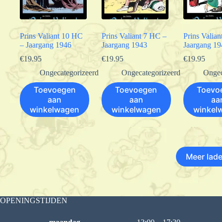
Prins Valiant 10 HC
Prins Valiant 7 HC –
Prins Valia
– Jaargang 1946
Jaargang 1943
Jaargang 19
€
19.95
€
19.95
€
19.95
Ongecategorizeerd
Ongecategorizeerd
Ongec
Toevoegen
Toevoegen
Toevo
aan
aan
aa
winkelwagen
winkelwagen
winkel
Meer lad
OPENINGSTIJDEN