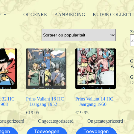
P
OP GENRE
AANBIEDING
KUIFJE COLLECT
Z
G
V
G
D
nt 32 HC
Prins Valiant 16 HC
Prins Valiant 14 HC
1968
– Jaargang 1952
– Jaargang 1950
€
19.95
€
19.95
ategorizeerd
Ongecategorizeerd
Ongecategorizeerd
egen
Toevoegen
Toevoegen