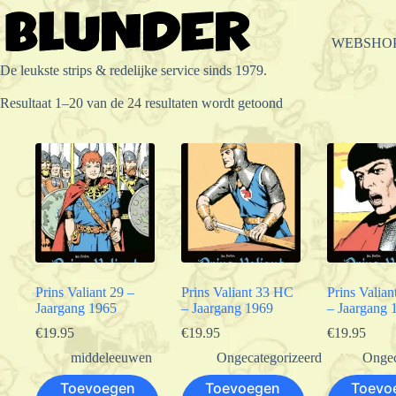
Ga
naar
de
WEBSHO
inhoud
De leukste strips & redelijke service sinds 1979.
Gesorteerd
Resultaat 1–20 van de 24 resultaten wordt getoond
op
populariteit
Prins Valiant 29 –
Prins Valiant 33 HC
Prins Valia
Jaargang 1965
– Jaargang 1969
– Jaargang 
€
19.95
€
19.95
€
19.95
middeleeuwen
Ongecategorizeerd
Ongec
Toevoegen
Toevoegen
Toevo