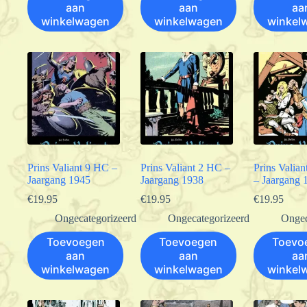
aan
aan
aa
winkelwagen
winkelwagen
winkel
Prins Valiant 9 HC –
Prins Valiant 2 HC –
Prins Valia
Jaargang 1945
Jaargang 1938
– Jaargang 
€
19.95
€
19.95
€
19.95
Ongecategorizeerd
Ongecategorizeerd
Ongec
Toevoegen
Toevoegen
Toevo
aan
aan
aa
winkelwagen
winkelwagen
winkel