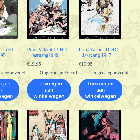
nt 15 HC
Prins Valiant 13 HC
Prins Valiant 11 HC
1951
– Jaargang1949
– Jaargang 1947
€
19.95
€
19.95
ategorizeerd
Ongecategorizeerd
Ongecategorizeerd
egen
Toevoegen
Toevoegen
n
aan
aan
wagen
winkelwagen
winkelwagen