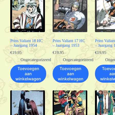
Prins Valiant 18 HC
Prins Valiant 17 HC
Prins Valia
– Jaargang 1954
– Jaargang 1953
– Jaargang 
€
19.95
€
19.95
€
19.95
Ongecategorizeerd
Ongecategorizeerd
Ongec
Toevoegen
Toevoegen
Toevo
aan
aan
aa
winkelwagen
winkelwagen
winkel