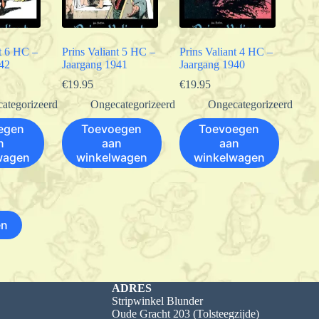
nt 6 HC –
Prins Valiant 5 HC –
Prins Valiant 4 HC –
42
Jaargang 1941
Jaargang 1940
€
19.95
€
19.95
ategorizeerd
Ongecategorizeerd
Ongecategorizeerd
egen
Toevoegen
Toevoegen
n
aan
aan
wagen
winkelwagen
winkelwagen
en
ADRES
Stripwinkel Blunder
Oude Gracht 203 (Tolsteegzijde)