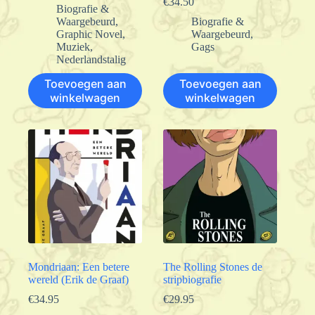
€
34.50
Biografie &
Waargebeurd
,
Biografie &
Graphic Novel
,
Waargebeurd
,
Muziek
,
Gags
Nederlandstalig
Toevoegen aan
Toevoegen aan
winkelwagen
winkelwagen
Mondriaan: Een betere
The Rolling Stones de
wereld (Erik de Graaf)
stripbiografie
€
34.95
€
29.95