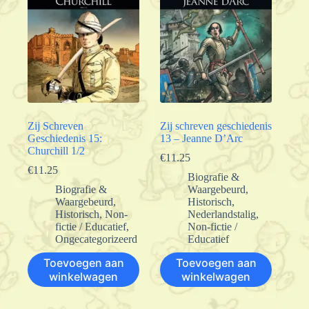
Zij Schreven
Zij schreven geschiedenis
Geschiedenis 15:
13 – Jeanne D’Arc
Churchill 1/2
€
11.25
€
11.25
Biografie &
Biografie &
Waargebeurd
,
Waargebeurd
,
Historisch
,
Historisch
,
Non-
Nederlandstalig
,
fictie / Educatief
,
Non-fictie /
Ongecategorizeerd
Educatief
Toevoegen aan
Toevoegen aan
winkelwagen
winkelwagen