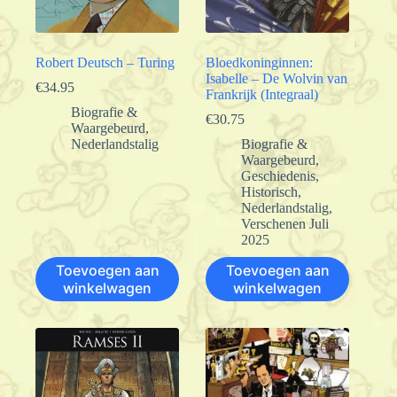
Robert Deutsch – Turing
Bloedkoninginnen:
Isabelle – De Wolvin van
€
34.95
Frankrijk (Integraal)
Biografie &
€
30.75
Waargebeurd
,
Nederlandstalig
Biografie &
Waargebeurd
,
Geschiedenis
,
Historisch
,
Nederlandstalig
,
Verschenen Juli
2025
Toevoegen aan
Toevoegen aan
winkelwagen
winkelwagen