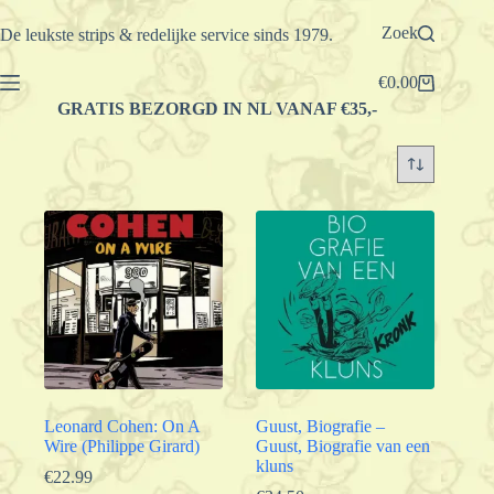
Ga
naar
Zoek
De leukste strips & redelijke service sinds 1979.
de
inhoud
€
0.00
Winkelwagen
GRATIS BEZORGD IN NL VANAF €35,-
Leonard Cohen: On A
Guust, Biografie –
Wire (Philippe Girard)
Guust, Biografie van een
kluns
€
22.99