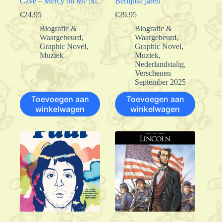
Cave – Mercy on Me NL
Berlijnse jaren
€
24.95
€
29.95
Biografie &
Biografie &
Waargebeurd
,
Waargebeurd
,
Graphic Novel
,
Graphic Novel
,
Muziek
Muziek
,
Nederlandstalig
,
Verschenen
September 2025
Toevoegen aan
Toevoegen aan
winkelwagen
winkelwagen