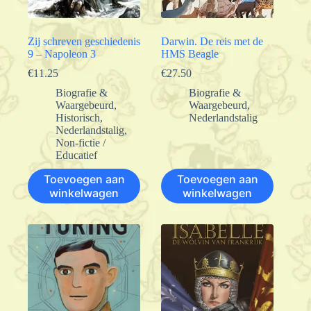
Zij schreven geschiedenis
Darwin. De reis met de
9 – Napoleon 3
HMS Beagle
€
11.25
€
27.50
Biografie &
Biografie &
Waargebeurd
,
Waargebeurd
,
Historisch
,
Nederlandstalig
Nederlandstalig
,
Non-fictie /
Educatief
Toevoegen aan
Toevoegen aan
winkelwagen
winkelwagen