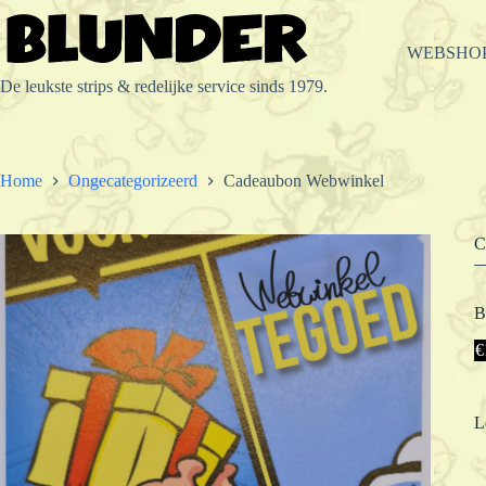
Ga
naar
de
WEBSHO
inhoud
De leukste strips & redelijke service sinds 1979.
Home
Ongecategorizeerd
Cadeaubon Webwinkel
C
B
€
L