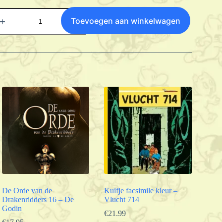
adeaubon
ebwinkel
Toevoegen aan winkelwagen
antal
De Orde van de
Kuifje facsimile kleur –
Drakenridders 16 – De
Vlucht 714
Godin
€
21.99