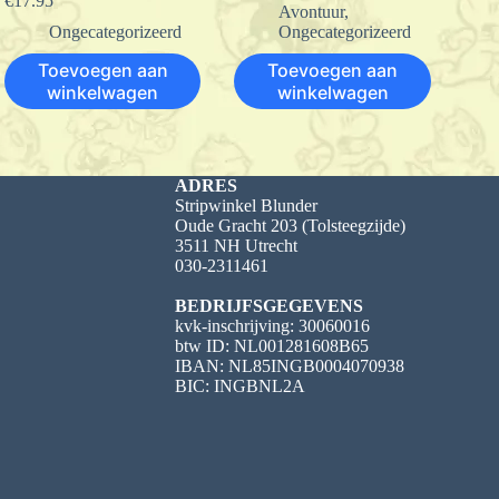
€
17.95
Avontuur
,
Ongecategorizeerd
Ongecategorizeerd
Toevoegen aan
Toevoegen aan
winkelwagen
winkelwagen
ADRES
Stripwinkel Blunder
Oude Gracht 203 (Tolsteegzijde)
3511 NH Utrecht
030-2311461
BEDRIJFSGEGEVENS
kvk-inschrijving: 30060016
btw ID: NL001281608B65
IBAN: NL85INGB0004070938
BIC: INGBNL2A