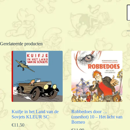
C
W
a
Gerelateerde producten
Kuifje in het Land van de
Robbedoes door …
Sovjets KLEUR SC
(oneshot) 10 – Het licht van
Borneo
€
11.50