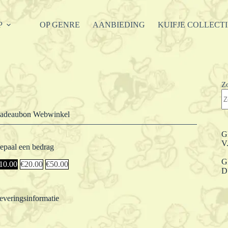
P
OP GENRE
AANBIEDING
KUIFJE COLLECT
Z
adeaubon Webwinkel
G
V
epaal een bedrag
G
10.00
€
20.00
€
50.00
D
everingsinformatie