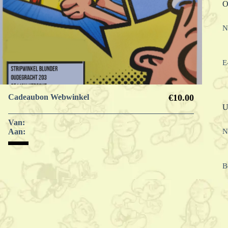
O
N
E
Cadeaubon Webwinkel
€10.00
U
Van:
Aan:
N
B