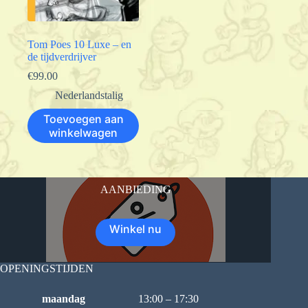
Tom Poes 10 Luxe – en
de tijdverdrijver
€
99.00
Nederlandstalig
Toevoegen aan
winkelwagen
AANBIEDING
Winkel nu
OPENINGSTIJDEN
maandag
13:00 – 17:30