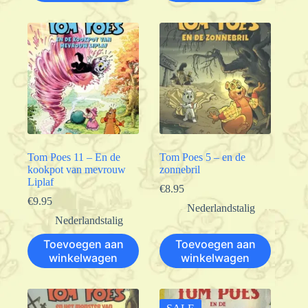
Tom Poes 11 – En de
Tom Poes 5 – en de
kookpot van mevrouw
zonnebril
Liplaf
€
8.95
€
9.95
Nederlandstalig
Nederlandstalig
Toevoegen aan
Toevoegen aan
winkelwagen
winkelwagen