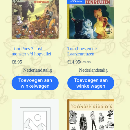
SALE
Tom Poes 3 – e/h
Tom Poes en de
monster v/d hopvallei
Laarzenreuzen
€
8.95
€
14.95
€
29.95
Oorspronkelijke
Huidige
prijs
prijs
Nederlandstalig
Nederlandstalig
was:
is:
Toevoegen aan
Toevoegen aan
€29.95.
€14.95.
winkelwagen
winkelwagen