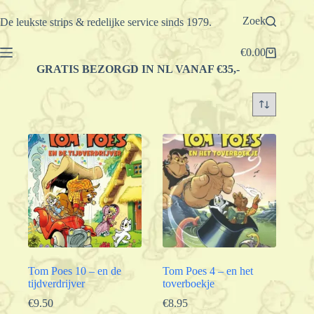
Ga
naar
Zoek
De leukste strips & redelijke service sinds 1979.
de
inhoud
€
0.00
Winkelwagen
GRATIS BEZORGD IN NL VANAF €35,-
Tom Poes 10 – en de
Tom Poes 4 – en het
tijdverdrijver
toverboekje
€
9.50
€
8.95