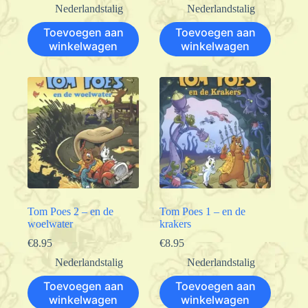
Nederlandstalig
Nederlandstalig
Toevoegen aan
Toevoegen aan
winkelwagen
winkelwagen
Tom Poes 2 – en de
Tom Poes 1 – en de
woelwater
krakers
€
8.95
€
8.95
Nederlandstalig
Nederlandstalig
Toevoegen aan
Toevoegen aan
winkelwagen
winkelwagen