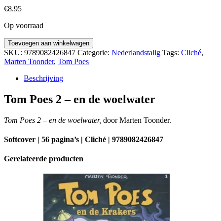
€
8.95
Op voorraad
Tom
Toevoegen aan winkelwagen
Poes
SKU:
9789082426847
Categorie:
Nederlandstalig
Tags:
Cliché
,
2
Marten Toonder
,
Tom Poes
-
en
Beschrijving
de
woelwater
Tom Poes 2 – en de woelwater
aantal
Tom Poes 2 – en de woelwater,
door Marten Toonder.
Softcover | 56 pagina’s | Cliché | 9789082426847
Gerelateerde producten