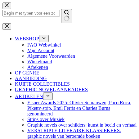
Ga
naar
de
inhoud
Geen
resultaten
WEBSHOP
FAQ Webwinkel
Mijn Account
Algemene Voorwaarden
Winkelmand
Afrekenen
OP GENRE
AANBIEDING
KUIFJE COLLECTIBLES
GRAPHIC NOVEL AANRADERS
ARTIKELEN
Eisner Awards 2025: Olivier Schrauwen, Paco Roca,
Piketty-strip, Emil Ferris en Charles Burns
genomineerd
Strips over Muziek
Graphic novels over schilders: kunst in beeld en verhaal
VERSTRIPTE LITERAIRE KLASSIEKERS:
graphic novels van beroemde boeken