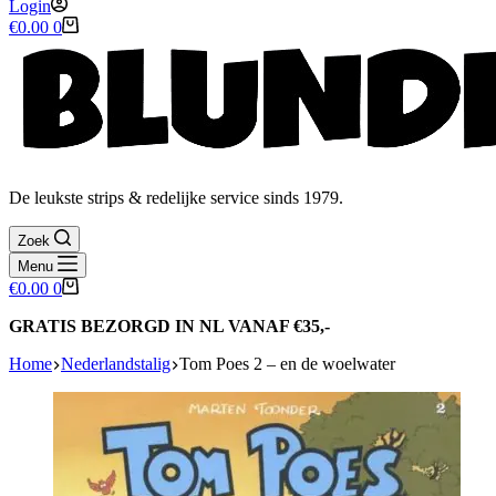
Login
Winkelwagen
€
0.00
0
De leukste strips & redelijke service sinds 1979.
Zoek
Menu
Winkelwagen
€
0.00
0
GRATIS BEZORGD IN NL VANAF €35,-
Home
Nederlandstalig
Tom Poes 2 – en de woelwater