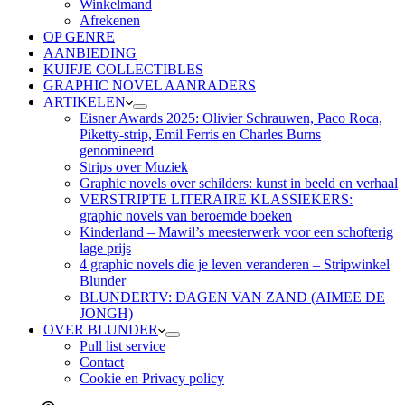
Winkelmand
Afrekenen
OP GENRE
AANBIEDING
KUIFJE COLLECTIBLES
GRAPHIC NOVEL AANRADERS
ARTIKELEN
Eisner Awards 2025: Olivier Schrauwen, Paco Roca,
Piketty-strip, Emil Ferris en Charles Burns
genomineerd
Strips over Muziek
Graphic novels over schilders: kunst in beeld en verhaal
VERSTRIPTE LITERAIRE KLASSIEKERS:
graphic novels van beroemde boeken
Kinderland – Mawil’s meesterwerk voor een schofterig
lage prijs
4 graphic novels die je leven veranderen – Stripwinkel
Blunder
BLUNDERTV: DAGEN VAN ZAND (AIMEE DE
JONGH)
OVER BLUNDER
Pull list service
Contact
Cookie en Privacy policy