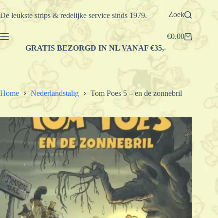
Ga
naar
Zoek
De leukste strips & redelijke service sinds 1979.
de
inhoud
€
0.00
Winkelwagen
GRATIS BEZORGD IN NL VANAF €35,-
Home
Nederlandstalig
Tom Poes 5 – en de zonnebril