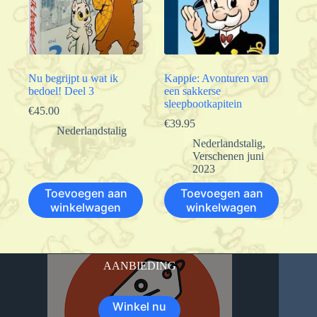
Nu begrijpt u wat ik
Kappie: Avonturen van
bedoel! Deel 3
een sakkerse
sleepbootkapitein
€
45.00
€
39.95
Nederlandstalig
Nederlandstalig
,
Verschenen juni
2023
Toevoegen aan
Toevoegen aan
winkelwagen
winkelwagen
AANBIEDING
Winkel nu