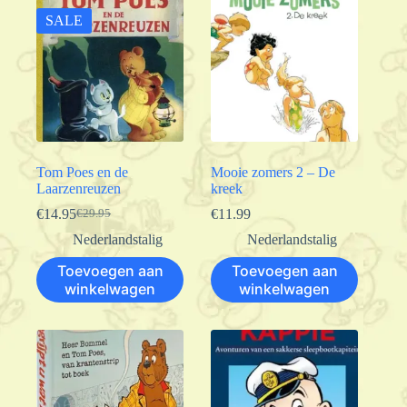
SALE
Tom Poes en de
Mooie zomers 2 – De
Laarzenreuzen
kreek
€
14.95
€
11.99
€
29.95
Oorspronkelijke
Huidige
prijs
prijs
Nederlandstalig
Nederlandstalig
was:
is:
Toevoegen aan
Toevoegen aan
€29.95.
€14.95.
winkelwagen
winkelwagen