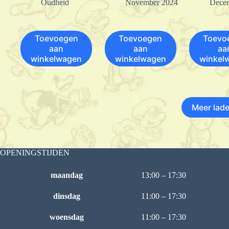
Oudheid
November 2024
Dece
Toevoegen
Toevoegen
Toevo
aan
aan
aa
winkelwagen
winkelwagen
winkel
Meer lad
OPENINGSTIJDEN
maandag
13:00 – 17:30
dinsdag
11:00 – 17:30
woensdag
11:00 – 17:30