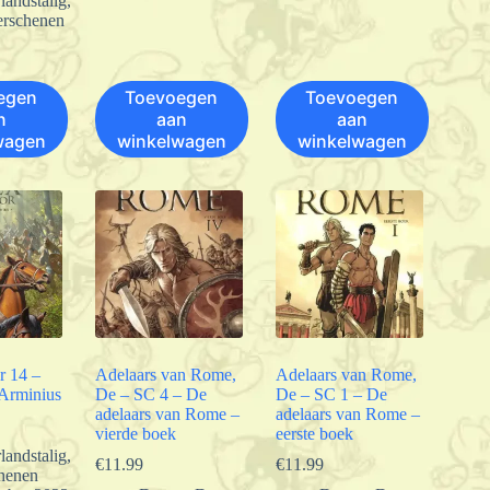
landstalig
,
erschenen
egen
Toevoegen
Toevoegen
n
aan
aan
wagen
winkelwagen
winkelwagen
r 14 –
Adelaars van Rome,
Adelaars van Rome,
Arminius
De – SC 4 – De
De – SC 1 – De
adelaars van Rome –
adelaars van Rome –
vierde boek
eerste boek
landstalig
,
€
11.99
€
11.99
henen