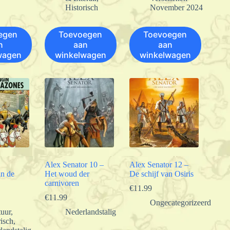
Historisch
November 2024
egen
Toevoegen
Toevoegen
n
aan
aan
wagen
winkelwagen
winkelwagen
Alex Senator 10 –
Alex Senator 12 –
n de
Het woud der
De schijf van Osiris
carnivoren
€
11.99
€
11.99
Ongecategorizeerd
uur
,
Nederlandstalig
risch
,