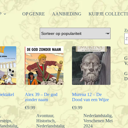
P
OP GENRE
AANBIEDING
KUIFJE COLLECT
Z
G
V
G
D
pektakel
Alex 39 – De god
Murena 12 – De
zonder naam
Dood van een Wijze
€
9.99
€
9.99
,
Avontuur
,
Nederlandstalig
,
rstrips
,
Historisch
,
Verschenen Mei
landstalig
,
Nederlandstalig
2024