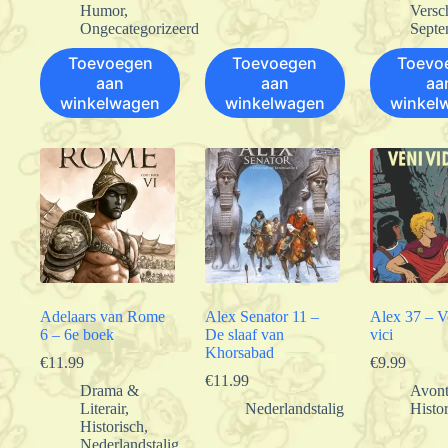
Humor
,
Versc
Ongecategorizeerd
Septe
Toevoegen
Toevoegen
Toevo
aan
aan
aa
winkelwagen
winkelwagen
winkel
Adelaars van Rome
Alex Senator 11 –
Alex 37 – Ve
6 – 6e boek
De slaaf van
vici
Khorsabad
€
11.99
€
9.99
€
11.99
Drama &
Avont
Literair
,
Nederlandstalig
Histo
Historisch
,
Nederlandstalig
,