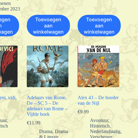
henen
mber 2023
egen
Toevoegen
Toevoegen
n
aan
aan
wagen
winkelwagen
winkelwagen
ni, vidi,
Adelaars van Rome,
Alex 43 – De hoeder
De – SC 5 – De
van de Nijl
adelaars van Rome –
€
9.99
Vijfde boek
uur
,
Avontuur
,
€
11.99
risch
Historisch
,
Drama
,
Drama
Nederlandstalig
,
& Literair
,
Verschenen