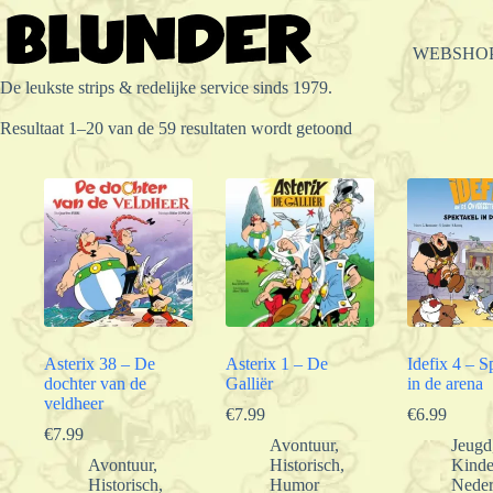
Ga
naar
de
WEBSHO
inhoud
De leukste strips & redelijke service sinds 1979.
Gesorteerd
Resultaat 1–20 van de 59 resultaten wordt getoond
op
populariteit
Asterix 38 – De
Asterix 1 – De
Idefix 4 – S
dochter van de
Galliër
in de arena
veldheer
€
7.99
€
6.99
€
7.99
Avontuur
,
Jeugd
Avontuur
,
Historisch
,
Kinde
Historisch
,
Humor
Neder