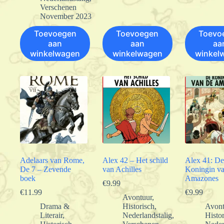
Verschenen
November 2023
Toevoegen
Toevoegen
Toevo
aan
aan
aa
winkelwagen
winkelwagen
winkel
Adelaars van Rome,
Alex 42 – Het schild
Alex 41: De
De 7 – Zevende
van Achilles
Koningin va
boek
Amazones
€
9.99
€
11.99
€
9.99
Avontuur
,
Drama &
Historisch
,
Avont
Literair
,
Nederlandstalig
,
Histo