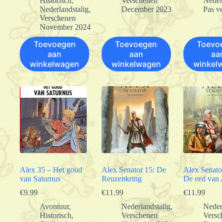
Historisch
,
Verschenen
Neder
Nederlandstalig
,
December 2023
Pas v
Verschenen
November 2024
Toevoegen
Toevoegen
Toevo
aan
aan
aa
winkelwagen
winkelwagen
winkel
Alex 35 – Het goud
Alex Senator 15: De
Alex Senato
van Saturnus
Reuzenkring
De eed van 
€
9.99
€
11.99
€
11.99
Avontuur
,
Nederlandstalig
,
Neder
Historisch
,
Verschenen
Versc