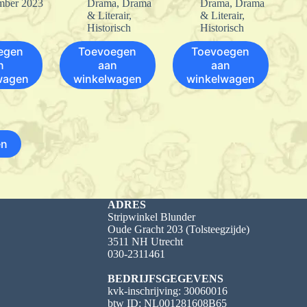
mber 2023
Drama
,
Drama
Drama
,
Drama
& Literair
,
& Literair
,
Historisch
Historisch
egen
Toevoegen
Toevoegen
n
aan
aan
wagen
winkelwagen
winkelwagen
en
ADRES
Stripwinkel Blunder
Oude Gracht 203 (Tolsteegzijde)
3511 NH Utrecht
030-2311461
BEDRIJFSGEGEVENS
kvk-inschrijving: 30060016
btw ID: NL001281608B65