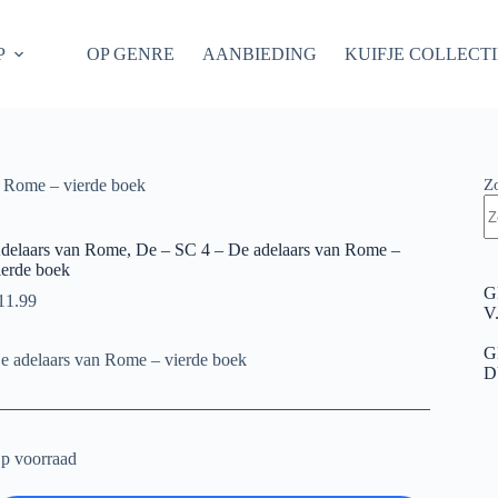
P
OP GENRE
AANBIEDING
KUIFJE COLLECT
Z
 Rome – vierde boek
delaars van Rome, De – SC 4 – De adelaars van Rome –
ierde boek
G
11.99
V
G
e adelaars van Rome – vierde boek
D
p voorraad