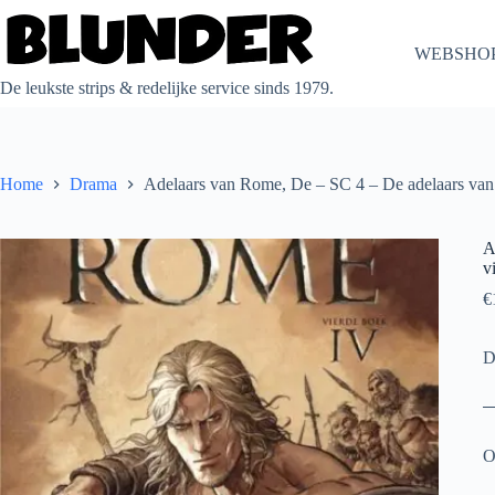
Ga
naar
de
WEBSHO
inhoud
De leukste strips & redelijke service sinds 1979.
Home
Drama
Adelaars van Rome, De – SC 4 – De adelaars van
A
v
€
D
O