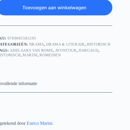
Toevoegen aan winkelwagen
KU:
9789085583295
ATEGORIEËN:
DRAMA
,
DRAMA & LITERAIR
,
HISTORISCH
AGS:
ADELAARS VAN ROME
,
AVONTUUR
,
DARGAUD
,
ISTORISCH
,
MARINI
,
ROMEINEN
vullende informatie
 getekend door
Enrico Marini
.