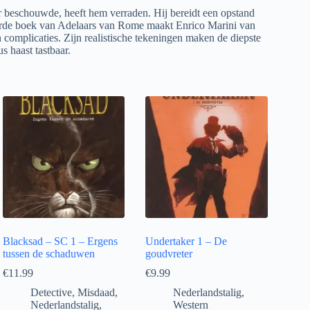
er beschouwde, heeft hem verraden. Hij bereidt een opstand
vierde boek van Adelaars van Rome maakt Enrico Marini van
n complicaties. Zijn realistische tekeningen maken de diepste
s haast tastbaar.
Blacksad – SC 1 – Ergens
Undertaker 1 – De
tussen de schaduwen
goudvreter
€
11.99
€
9.99
Detective
,
Misdaad
,
Nederlandstalig
,
Nederlandstalig
,
Western