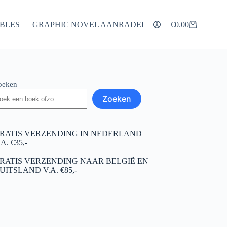
IBLES
GRAPHIC NOVEL AANRADERS
ARTIKELEN
€
0.00
Winkelwagen
oeken
Zoeken
RATIS VERZENDING IN NEDERLAND
.A. €35,-
RATIS VERZENDING NAAR BELGIË EN
UITSLAND V.A. €85,-