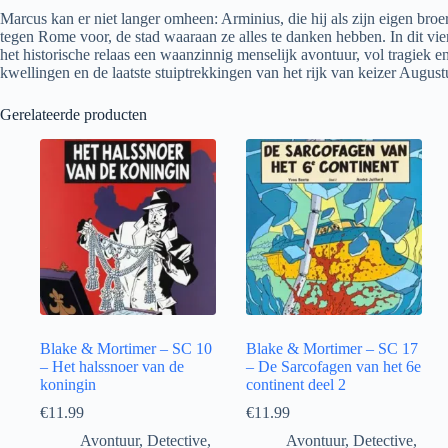
Marcus kan er niet langer omheen: Arminius, die hij als zijn eigen bro
tegen Rome voor, de stad waaraan ze alles te danken hebben. In dit 
het historische relaas een waanzinnig menselijk avontuur, vol tragiek e
kwellingen en de laatste stuiptrekkingen van het rijk van keizer Augustu
Gerelateerde producten
Blake & Mortimer – SC 10
Blake & Mortimer – SC 17
– Het halssnoer van de
– De Sarcofagen van het 6e
koningin
continent deel 2
€
11.99
€
11.99
Avontuur
,
Detective
,
Avontuur
,
Detective
,