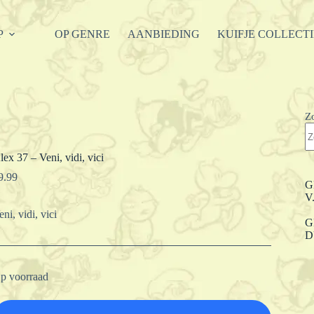
P
OP GENRE
AANBIEDING
KUIFJE COLLECT
Z
lex 37 – Veni, vidi, vici
9.99
G
V
eni, vidi, vici
G
D
p voorraad