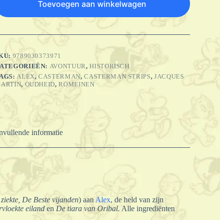
Toevoegen aan winkelwagen
KU:
9789030373971
ATEGORIEËN:
AVONTUUR
,
HISTORISCH
AGS:
ALEX
,
CASTERMAN
,
CASTERMAN STRIPS
,
JACQUES
ARTIN
,
OUDHEID
,
ROMEINEN
vullende informatie
ziekte, De Beste vijanden
) aan
Alex
, de held van zijn
rvloekte eiland
en
De tiara van Oribal
. Alle ingrediënten