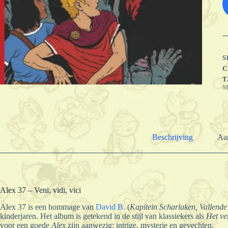
S
C
T
M
Beschrijving
Aan
Alex 37 – Veni, vidi, vici
Alex 37 is een hommage van
David B.
(
Kapitein Scharlaken, Vallende 
kinderjaren. Het album is getekend in de stijl van klassiekers als
Het ve
voor een goede
Alex
zijn aanwezig: intrige, mysterie en gevechten.