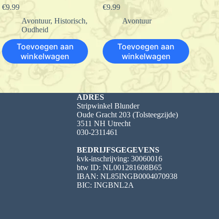
€
9.99
€
9.99
Avontuur
,
Historisch
,
Avontuur
Oudheid
Toevoegen aan
Toevoegen aan
winkelwagen
winkelwagen
ADRES
Stripwinkel Blunder
Oude Gracht 203 (Tolsteegzijde)
3511 NH Utrecht
030-2311461
BEDRIJFSGEGEVENS
kvk-inschrijving: 30060016
btw ID: NL001281608B65
IBAN: NL85INGB0004070938
BIC: INGBNL2A