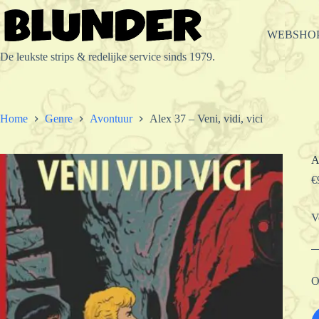
Ga
naar
de
WEBSHO
inhoud
De leukste strips & redelijke service sinds 1979.
Home
Genre
Avontuur
Alex 37 – Veni, vidi, vici
A
€
V
O