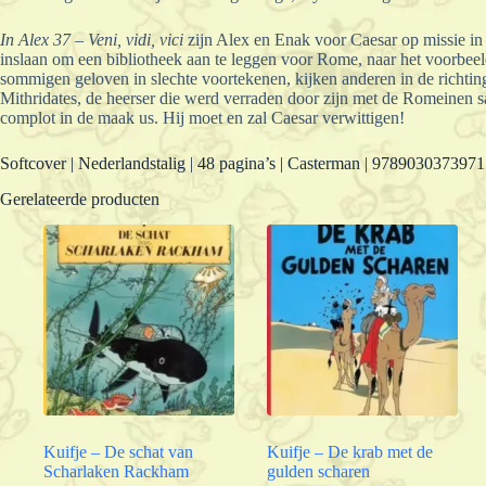
In Alex 37 – Veni, vidi, vici
zijn Alex en Enak voor Caesar op missie i
inslaan om een bibliotheek aan te leggen voor Rome, naar het voorbeeld
sommigen geloven in slechte voortekenen, kijken anderen in de richti
Mithridates, de heerser die werd verraden door zijn met de Romeinen 
complot in de maak us. Hij moet en zal Caesar verwittigen!
Softcover | Nederlandstalig | 48 pagina’s | Casterman | 978903037397
Gerelateerde producten
Kuifje – De schat van
Kuifje – De krab met de
Scharlaken Rackham
gulden scharen