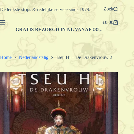
Ga
naar
Zoek
De leukste strips & redelijke service sinds 1979.
de
inhoud
€
0.00
Winkelwagen
GRATIS BEZORGD IN NL VANAF €35,-
Home
Nederlandstalig
Tseu Hi – De Drakenvrouw 2