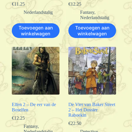
€
11.25
€
12.25
Nederlandstalig
Fantasy
,
Nederlandstalig
Toevoegen aan
Toevoegen aan
winkelwagen
winkelwagen
Elfen 2 – De eer van de
De Vier van Baker Street
Boselfen
2 – Het Dossier
Raboekin
€
12.25
€
22.50
Fantasy
,
Nederlandstalig
Detective