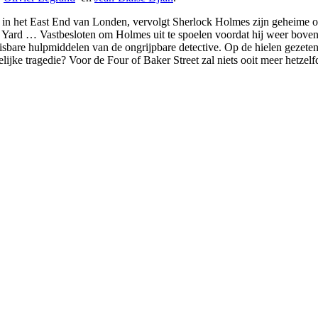
en in het East End van Londen, vervolgt Sherlock Holmes zijn geheime oo
 Yard … Vastbesloten om Holmes uit te spoelen voordat hij weer boven
isbare hulpmiddelen van de ongrijpbare detective. Op de hielen gezete
lijke tragedie? Voor de Four of Baker Street zal niets ooit meer hetzelfd