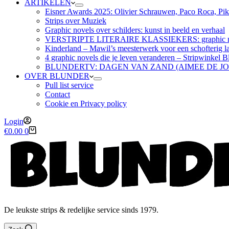
ARTIKELEN
Eisner Awards 2025: Olivier Schrauwen, Paco Roca, Pike
Strips over Muziek
Graphic novels over schilders: kunst in beeld en verhaal
VERSTRIPTE LITERAIRE KLASSIEKERS: graphic nov
Kinderland – Mawil’s meesterwerk voor een schofterig la
4 graphic novels die je leven veranderen – Stripwinkel B
BLUNDERTV: DAGEN VAN ZAND (AIMEE DE J
OVER BLUNDER
Pull list service
Contact
Cookie en Privacy policy
Login
Winkelwagen
€
0.00
0
De leukste strips & redelijke service sinds 1979.