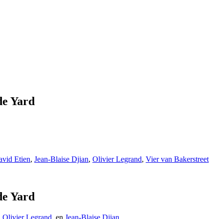
de Yard
vid Etien
,
Jean-Blaise Djian
,
Olivier Legrand
,
Vier van Bakerstreet
de Yard
,
Olivier Legrand
en
Jean-Blaise Djian
.