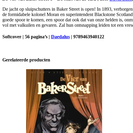
de
De jacht op sluipschutters in Baker Street is open! In 1893, verborg
Yard
de formidabele kolonel Moran en superintendent Blackstone Scotland
aantal
goede spoor te komen, een spoor dat ook dat van onze helden is, onm
vol met valkuilen en gevaren. Zal hun ontsnapping leiden tot een vrese
Softcover | 56 pagina’s |
Daedalus
| 9789463940122
Gerelateerde producten