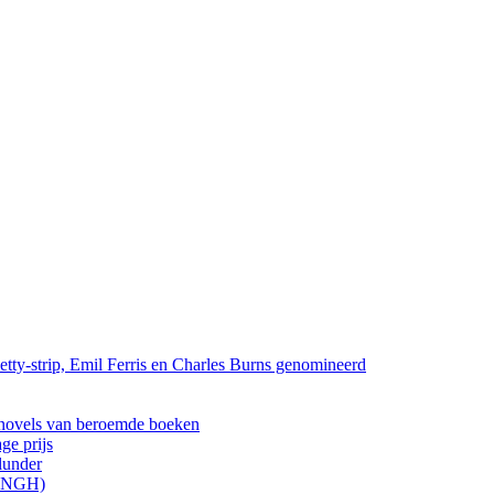
tty-strip, Emil Ferris en Charles Burns genomineerd
els van beroemde boeken
ge prijs
lunder
ONGH)