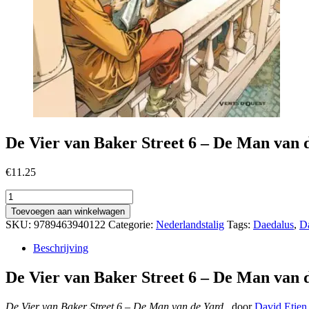
De Vier van Baker Street 6 – De Man van 
€
11.25
De
Vier
Toevoegen aan winkelwagen
van
SKU:
9789463940122
Categorie:
Nederlandstalig
Tags:
Daedalus
,
Da
Baker
Street
Beschrijving
6
-
De Vier van Baker Street 6 – De Man van 
De
Man
De Vier van Baker Street 6 – De Man van de Yard
, door
David Etien
van