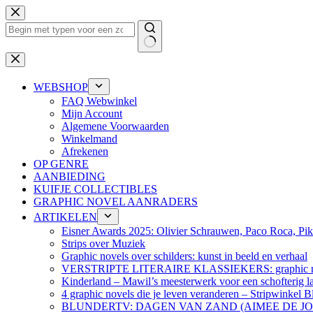
Ga
naar
de
inhoud
Geen
resultaten
WEBSHOP
FAQ Webwinkel
Mijn Account
Algemene Voorwaarden
Winkelmand
Afrekenen
OP GENRE
AANBIEDING
KUIFJE COLLECTIBLES
GRAPHIC NOVEL AANRADERS
ARTIKELEN
Eisner Awards 2025: Olivier Schrauwen, Paco Roca, Pike
Strips over Muziek
Graphic novels over schilders: kunst in beeld en verhaal
VERSTRIPTE LITERAIRE KLASSIEKERS: graphic nov
Kinderland – Mawil’s meesterwerk voor een schofterig la
4 graphic novels die je leven veranderen – Stripwinkel B
BLUNDERTV: DAGEN VAN ZAND (AIMEE DE J