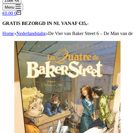
Zoek
Menu
Winkelwagen
€
0.00
0
GRATIS BEZORGD IN NL VANAF €35,-
Home
Nederlandstalig
De Vier van Baker Street 6 – De Man van de