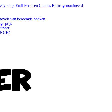
tty-strip, Emil Ferris en Charles Burns genomineerd
els van beroemde boeken
ge prijs
lunder
ONGH)