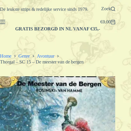
Ga
naar
Zoek
De leukste strips & redelijke service sinds 1979.
de
inhoud
€
0.00
Winkelwagen
GRATIS BEZORGD IN NL VANAF €35,-
Home
Genre
Avontuur
Thorgal – SC 15 – De meester van de bergen