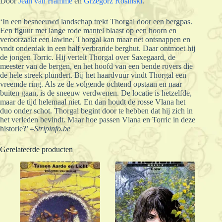
Door
Jean van Hamme
en
Grzegorz Rosinski
.
‘In een besneeuwd landschap trekt Thorgal door een bergpas.
Een figuur met lange rode mantel blaast op een hoorn en
veroorzaakt een lawine. Thorgal kan maar net ontsnappen en
vndt onderdak in een half verbrande berghut. Daar ontmoet hij
de jongen Torric. Hij vertelt Thorgal over Saxegaard, de
meester van de bergen, en het hoofd van een bende rovers die
de hele streek plundert. Bij het haardvuur vindt Thorgal een
vreemde ring. Als ze de volgende ochtend opstaan en naar
buiten gaan, is de sneeuw verdwenen. De locatie is hetzelfde,
maar de tijd helemaal niet. En dan houdt de rosse Vlana het
duo onder schot. Thorgal begint door te hebben dat hij zich in
het verleden bevindt. Maar hoe passen Vlana en Torric in deze
historie?’ –
Stripinfo.be
Gerelateerde producten