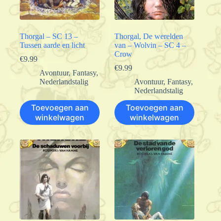
Thorgal – SC 13 –
Thorgal, De werelden
Tussen aarde en licht
van – Wolvin – SC 4 –
Crow
€
9.99
€
9.99
Avontuur
,
Fantasy
,
Nederlandstalig
Avontuur
,
Fantasy
,
Nederlandstalig
Toevoegen aan
Toevoegen aan
winkelwagen
winkelwagen