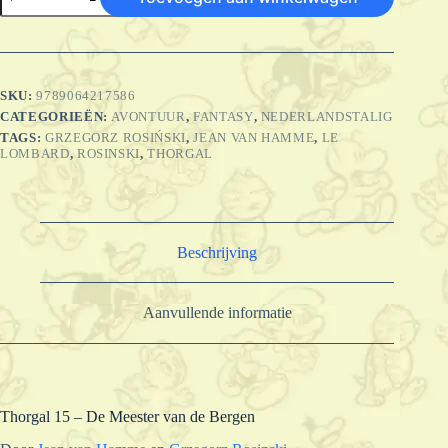
-
SC
15
-
De
meester
SKU:
9789064217586
van
CATEGORIEËN:
AVONTUUR
,
FANTASY
,
NEDERLANDSTALIG
de
bergen
TAGS:
GRZEGORZ ROSIŃSKI
,
JEAN VAN HAMME
,
LE
aantal
LOMBARD
,
ROSINSKI
,
THORGAL
Beschrijving
Aanvullende informatie
Thorgal 15 – De Meester van de Bergen