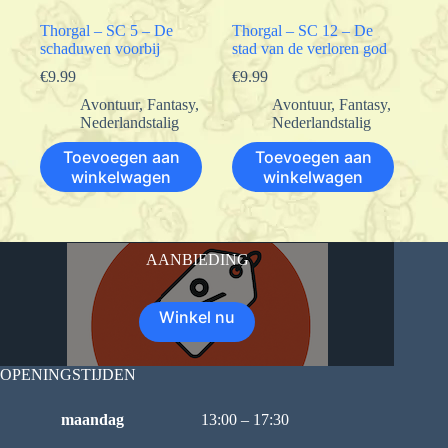
Thorgal – SC 5 – De
Thorgal – SC 12 – De
schaduwen voorbij
stad van de verloren god
€
9.99
€
9.99
Avontuur
,
Fantasy
,
Avontuur
,
Fantasy
,
Nederlandstalig
Nederlandstalig
Toevoegen aan
Toevoegen aan
winkelwagen
winkelwagen
AANBIEDING
Winkel nu
OPENINGSTIJDEN
maandag
13:00 – 17:30