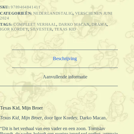
SKU:
9789464841411
CATEGORIEËN:
NEDERLANDSTALIG
,
VERSCHENEN JUNI
2024
TAGS:
COMPLEET VERHAAL
,
DARKO MACAN
,
DRAMA
,
IGOR KORDEY
,
SILVESTER
,
TEXAS KID
Beschrijving
Aanvullende informatie
Texas Kid, Mijn Broer
Texas Kid, Mijn Broer
, door Igor Kordey, Darko Macan.
“Dit is het verhaal van een vader en een zoon. Tomislav
Brandt, de vader, beleeft een roerige jeugd vol oorlog, agressie