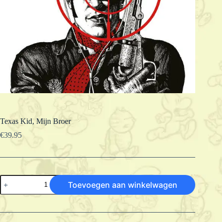
Texas Kid, Mijn Broer
€
39.95
Texas
Toevoegen aan winkelwagen
Kid,
Mijn
Broer
aantal