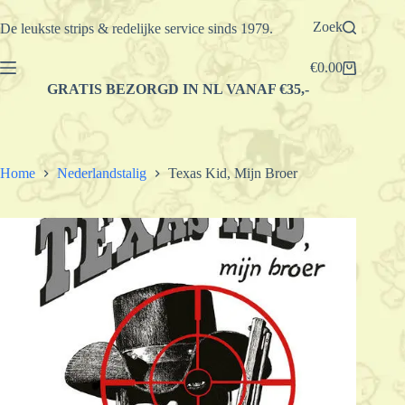
Ga
naar
Zoek
De leukste strips & redelijke service sinds 1979.
de
inhoud
€
0.00
Winkelwagen
GRATIS BEZORGD IN NL VANAF €35,-
Home
Nederlandstalig
Texas Kid, Mijn Broer