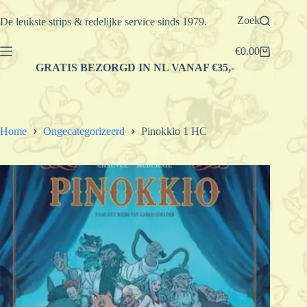
Ga
naar
Zoek
De leukste strips & redelijke service sinds 1979.
de
inhoud
€
0.00
Winkelwagen
GRATIS BEZORGD IN NL VANAF €35,-
Home
Ongecategorizeerd
Pinokkio 1 HC