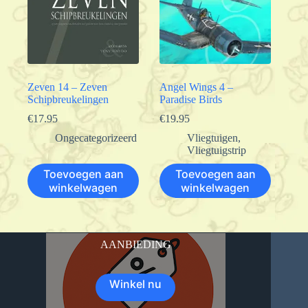
Zeven 14 – Zeven
Angel Wings 4 –
Schipbreukelingen
Paradise Birds
€
17.95
€
19.95
Ongecategorizeerd
Vliegtuigen
,
Vliegtuigstrip
Toevoegen aan
Toevoegen aan
winkelwagen
winkelwagen
AANBIEDING
Winkel nu