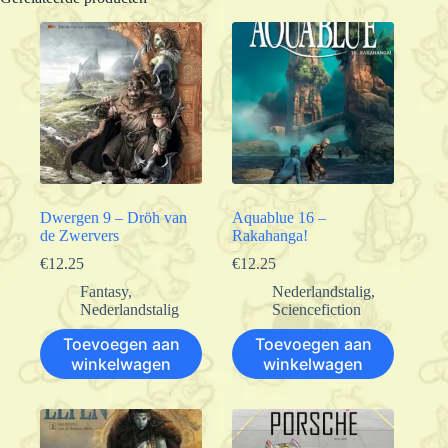
Dwergen 9 – Dröh van
Aquablue 16 –
de Zwervers
Rakahanga!
€
12.25
€
12.25
Fantasy
,
Nederlandstalig
,
Nederlandstalig
Sciencefiction
Toevoegen aan
Toevoegen aan
winkelwagen
winkelwagen