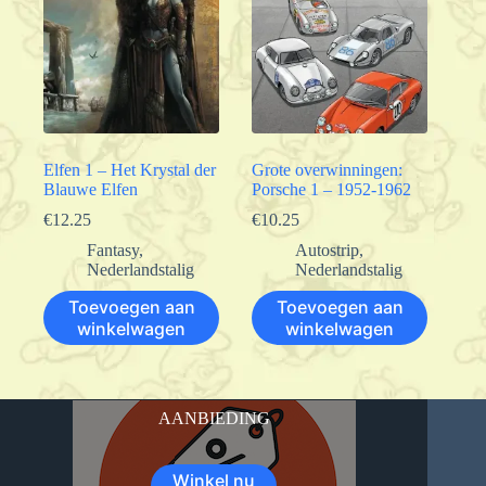
Elfen 1 – Het Krystal der
Grote overwinningen:
Blauwe Elfen
Porsche 1 – 1952-1962
€
12.25
€
10.25
Fantasy
,
Autostrip
,
Nederlandstalig
Nederlandstalig
Toevoegen aan
Toevoegen aan
winkelwagen
winkelwagen
AANBIEDING
Winkel nu