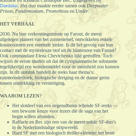
Raffaele en scenarist Christophe Bec. Uitgegeven bij
Daedalus
. Het duo maakte eerder samen ook
Deepwater
Prison
,
Pandemonium
,
Prometheus
en
Under
.
HET VERHAAL
2030. Na hun verkenningsmissie op Farout, de meest
afgelegen planeet van het zonnestelsel, ontwikkelen enkele
kosmonauten een vreemde ziekte. Is dit het gevolg van hun
contact met de mysterieuze stof uit de binnenzee van Farout?
Ook commandant Elena Chevtchenko lijkt getroffen. Toch
wijzen de eerste studies uit dat de cytoplasmatische substantie
tegelijkertijd een wondermiddel voor de mensheid zou kunnen
zijn. In dit slotstuk bundelt de reeks haar thema’s:
ruimteonderzoek, biologische dreiging en de dunne grens
tussen ontdekking en vernietiging.
WAAROM LEZEN?
Het slotdeel van een negenalbums tellende SF-reeks —
een bewuste keuze voor lezers die de saga van het
begin willen afronden.
Raffaele en Bec zijn een van de meest solide SF-duo’s
in de Nederlandstalige stripwereld.
Hard SF met een biologisch thriller-element: het beste