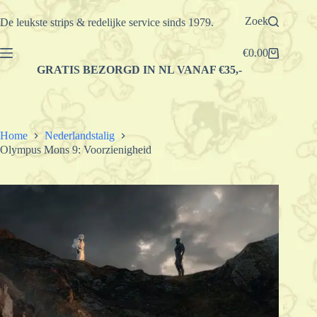
Ga
naar
Zoek
De leukste strips & redelijke service sinds 1979.
de
inhoud
€
0.00
Winkelwagen
GRATIS BEZORGD IN NL VANAF €35,-
Home
Nederlandstalig
Olympus Mons 9: Voorzienigheid