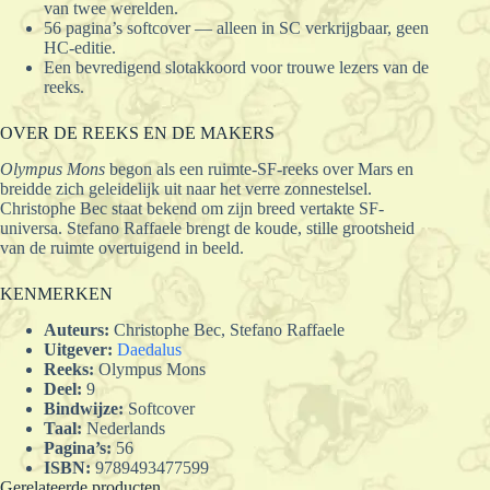
van twee werelden.
56 pagina’s softcover — alleen in SC verkrijgbaar, geen
HC-editie.
Een bevredigend slotakkoord voor trouwe lezers van de
reeks.
OVER DE REEKS EN DE MAKERS
Olympus Mons
begon als een ruimte-SF-reeks over Mars en
breidde zich geleidelijk uit naar het verre zonnestelsel.
Christophe Bec staat bekend om zijn breed vertakte SF-
universa. Stefano Raffaele brengt de koude, stille grootsheid
van de ruimte overtuigend in beeld.
KENMERKEN
Auteurs:
Christophe Bec, Stefano Raffaele
Uitgever:
Daedalus
Reeks:
Olympus Mons
Deel:
9
Bindwijze:
Softcover
Taal:
Nederlands
Pagina’s:
56
ISBN:
9789493477599
Gerelateerde producten