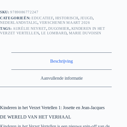
1:
Josette
SKU:
9789086772247
en
CATEGORIEËN:
EDUCATIEF
,
HISTORISCH
,
JEUGD
,
Jean-
NEDERLANDSTALIG
,
VERSCHENEN MAART 2026
Jacques
aantal
TAGS:
AURÉLIE NEYRET
,
DUGOMIER
,
KINDEREN IN HET
VERZET VERTELLEN
,
LE LOMBARD
,
MARIE DUVOISIN
Beschrijving
Aanvullende informatie
Kinderen in het Verzet Vertellen 1: Josette en Jean-Jacques
DE WERELD VAN HET VERHAAL
Kinderen in het Verzet Vertellen
is een nieuwe spin-off van de