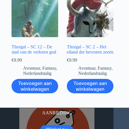
Thorgal – SC 12 – De
Thorgal – SC 2 – Het
stad van de verloren god
eiland der bevroren zeeën
€
9.99
€
9.99
Avontuur
,
Fantasy
,
Avontuur
,
Fantasy
,
Nederlandstalig
Nederlandstalig
Toevoegen aan
Toevoegen aan
winkelwagen
winkelwagen
AANBIEDING