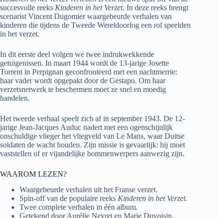
succesvolle reeks
Kinderen in het Verzet
. In deze reeks brengt
scenarist Vincent Dugomier waargebeurde verhalen van
kinderen die tijdens de Tweede Wereldoorlog een rol speelden
in het verzet.
In dit eerste deel volgen we twee indrukwekkende
getuigenissen. In maart 1944 wordt de 13-jarige Josette
Torrent in Perpignan geconfronteerd met een nachtmerrie:
haar vader wordt opgepakt door de Gestapo. Om haar
verzetsnetwerk te beschermen moet ze snel en moedig
handelen.
Het tweede verhaal speelt zich af in september 1943. De 12-
jarige Jean-Jacques Auduc nadert met een ogenschijnlijk
onschuldige vlieger het vliegveld van Le Mans, waar Duitse
soldaten de wacht houden. Zijn missie is gevaarlijk: hij moet
vaststellen of er vijandelijke bommenwerpers aanwezig zijn.
WAAROM LEZEN?
Waargebeurde verhalen uit het Franse verzet.
Spin-off van de populaire reeks
Kinderen in het Verzet
.
Twee complete verhalen in één album.
Getekend door Aurélie Neyret en Marie Duvoisin.