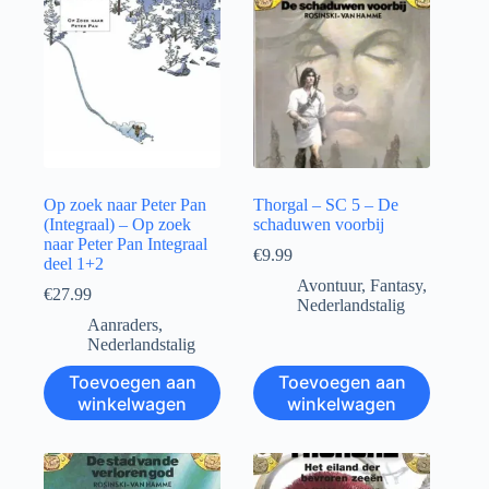
Op zoek naar Peter Pan
Thorgal – SC 5 – De
(Integraal) – Op zoek
schaduwen voorbij
naar Peter Pan Integraal
€
9.99
deel 1+2
Avontuur
,
Fantasy
,
€
27.99
Nederlandstalig
Aanraders
,
Nederlandstalig
Toevoegen aan
Toevoegen aan
winkelwagen
winkelwagen