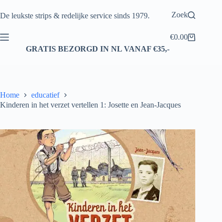
Ga
naar
Zoek
De leukste strips & redelijke service sinds 1979.
de
inhoud
€
0.00
Winkelwagen
GRATIS BEZORGD IN NL VANAF €35,-
Home
educatief
Kinderen in het verzet vertellen 1: Josette en Jean-Jacques