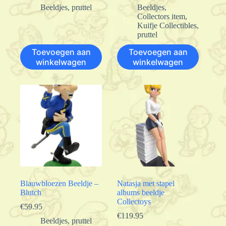
Beeldjes
,
pruttel
Beeldjes
,
Collectors item
,
Kuifje Collectibles
,
pruttel
Toevoegen aan
Toevoegen aan
winkelwagen
winkelwagen
Blauwbloezen Beeldje –
Natasja met stapel
Blutch
albums beeldje
Collectoys
€
59.95
€
119.95
Beeldjes
,
pruttel