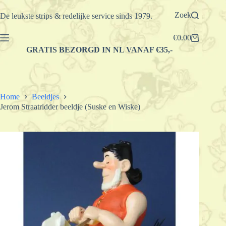
Ga
naar
Zoek
De leukste strips & redelijke service sinds 1979.
de
inhoud
€
0.00
Winkelwagen
GRATIS BEZORGD IN NL VANAF €35,-
Home
Beeldjes
Jerom Straatridder beeldje (Suske en Wiske)