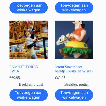
Toevoegen aan
Toevoegen aan
winkelwagen
winkelwagen
FAMILIE TOREN
Jerom Straatridder
SW16
beeldje (Suske en Wiske)
€
69.95
€
49.95
Beeldjes
,
pruttel
Beeldjes
,
pruttel
Toevoegen aan
Toevoegen aan
winkelwagen
winkelwagen