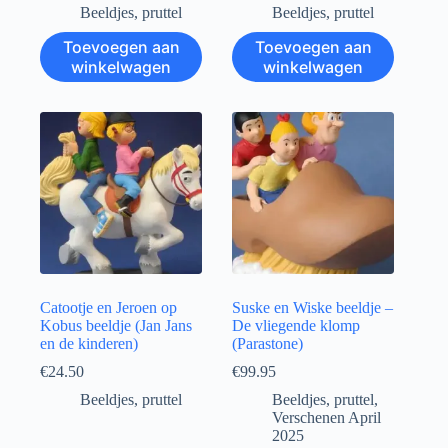
Beeldjes
,
pruttel
Beeldjes
,
pruttel
Toevoegen aan
Toevoegen aan
winkelwagen
winkelwagen
Catootje en Jeroen op
Suske en Wiske beeldje –
Kobus beeldje (Jan Jans
De vliegende klomp
en de kinderen)
(Parastone)
€
24.50
€
99.95
Beeldjes
,
pruttel
Beeldjes
,
pruttel
,
Verschenen April
2025