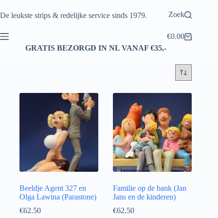
Ga
naar
Zoek
De leukste strips & redelijke service sinds 1979.
de
inhoud
€
0.00
Winkelwagen
GRATIS BEZORGD IN NL VANAF €35,-
Beeldje Agent 327 en
Familie op de bank (Jan
Olga Lawina (Parastone)
Jans en de kinderen)
€
62.50
€
62.50