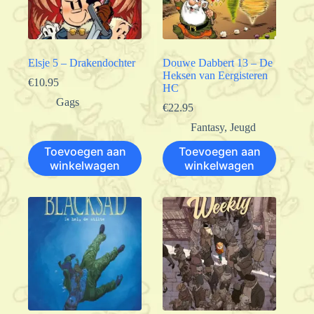
Elsje 5 – Drakendochter
Douwe Dabbert 13 – De
Heksen van Eergisteren
€
10.95
HC
Gags
€
22.95
Fantasy
,
Jeugd
Toevoegen aan
Toevoegen aan
winkelwagen
winkelwagen