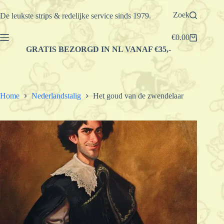
Ga
naar
Zoek
De leukste strips & redelijke service sinds 1979.
de
inhoud
€
0.00
Winkelwagen
GRATIS BEZORGD IN NL VANAF €35,-
Home
Nederlandstalig
Het goud van de zwendelaar