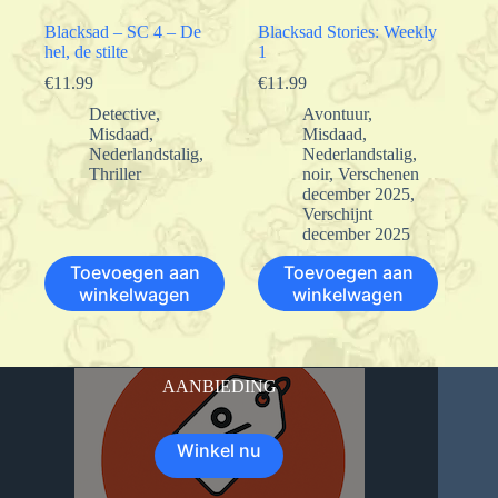
Blacksad – SC 4 – De
Blacksad Stories: Weekly
hel, de stilte
1
€
11.99
€
11.99
Detective
,
Avontuur
,
Misdaad
,
Misdaad
,
Nederlandstalig
,
Nederlandstalig
,
Thriller
noir
,
Verschenen
december 2025
,
Verschijnt
december 2025
Toevoegen aan
Toevoegen aan
winkelwagen
winkelwagen
AANBIEDING
Winkel nu