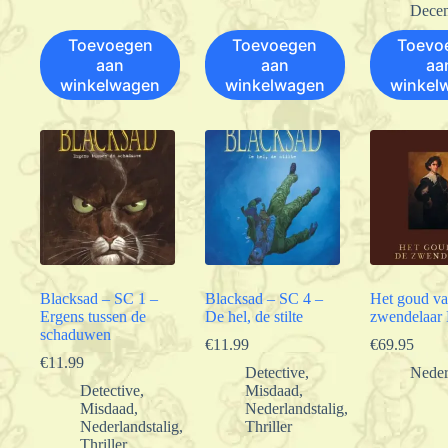
Dece
Toevoegen
Toevoegen
Toevo
aan
aan
aa
winkelwagen
winkelwagen
winkel
Blacksad – SC 1 –
Blacksad – SC 4 –
Het goud va
Ergens tussen de
De hel, de stilte
zwendelaar
schaduwen
€
11.99
€
69.95
€
11.99
Detective
,
Neder
Detective
,
Misdaad
,
Misdaad
,
Nederlandstalig
,
Nederlandstalig
,
Thriller
Thriller