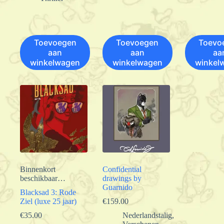
Toevoegen
Toevoegen
Toevo
aan
aan
aa
winkelwagen
winkelwagen
winkel
Binnenkort
Confidential
beschikbaar…
drawings by
Guarnido
Blacksad 3: Rode
Ziel (luxe 25 jaar)
€
159.00
€
35.00
Nederlandstalig
,