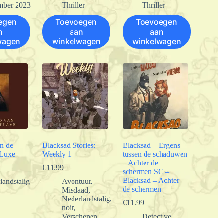
mber 2023
Thriller
Thriller
egen
Toevoegen
Toevoegen
n
aan
aan
wagen
winkelwagen
winkelwagen
n de
Blacksad Stories:
Blacksad – Ergens
 Luxe
Weekly 1
tussen de schaduwen
– Achter de
€
11.99
schermen SC –
Blacksad – Achter
landstalig
Avontuur
,
de schermen
Misdaad
,
Nederlandstalig
,
€
11.99
noir
,
Verschenen
Detective
,