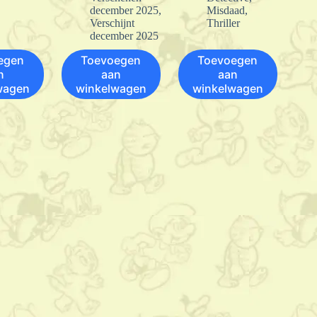
december 2025
,
Misdaad
,
Verschijnt
Thriller
december 2025
egen
Toevoegen
Toevoegen
n
aan
aan
wagen
winkelwagen
winkelwagen