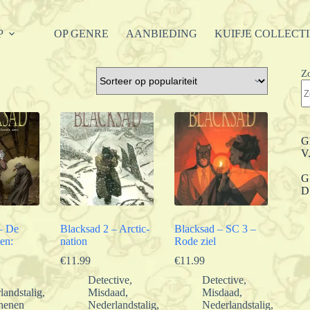
P
OP GENRE
AANBIEDING
KUIFJE COLLECT
Z
G
V
G
D
– De
Blacksad 2 – Arctic-
Blacksad – SC 3 –
en:
nation
Rode ziel
€
11.99
€
11.99
Detective
,
Detective
,
landstalig
,
Misdaad
,
Misdaad
,
henen
Nederlandstalig
,
Nederlandstalig
,