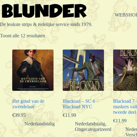
Ga
naar
de
WEBSHO
inhoud
De leukste strips & redelijke service sinds 1979.
Gesorteerd
Toont alle 12 resultaten
op
populariteit
Het goud van de
Blacksad – SC 6 –
Blacksad 7 
zwendelaar
Blacksad NYC
maskers vall
tweede deel
€
39.95
€
11.99
€
11.99
Nederlandstalig
Nederlandstalig
,
Ongecategorizeerd
Neder
Versc