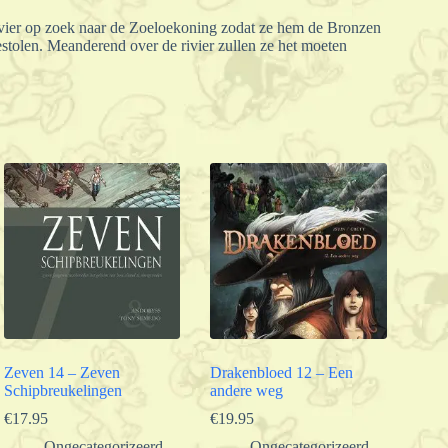
ivier op zoek naar de Zoeloekoning zodat ze hem de Bronzen
estolen. Meanderend over de rivier zullen ze het moeten
Zeven 14 – Zeven
Drakenbloed 12 – Een
Schipbreukelingen
andere weg
€
17.95
€
19.95
Ongecategorizeerd
Ongecategorizeerd