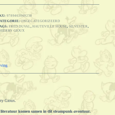
e
ouden
tad
KU:
9789463069250
antal
ATEGORIE:
ONGECATEGORIZEERD
AGS:
FRED DUVAL
,
HAUTEVILLE HOUSE
,
SILVESTER
,
HIERRY GIOUX
jving
ry Gioux.
 literatuur komen samen in dit steampunk-avontuur.