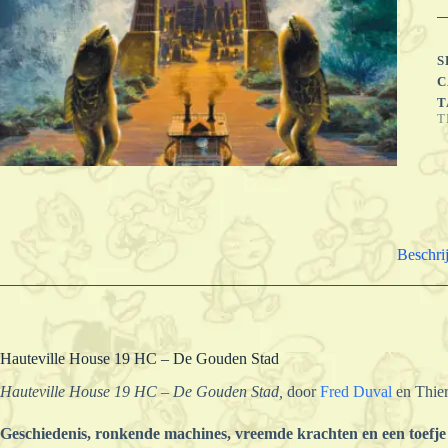
-
D
G
S
S
a
C
T
T
Beschri
Hauteville House 19 HC – De Gouden Stad
Hauteville House 19 HC – De Gouden Stad,
door
Fred Duval
en Thier
Geschiedenis, ronkende machines, vreemde krachten en een toefje