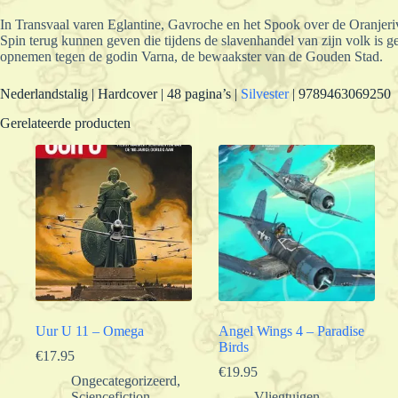
In Transvaal varen Eglantine, Gavroche en het Spook over de Oranjer
Spin terug kunnen geven die tijdens de slavenhandel van zijn volk is g
opnemen tegen de godin Varna, de bewaakster van de Gouden Stad.
Nederlandstalig | Hardcover | 48 pagina’s |
Silvester
| 9789463069250
Gerelateerde producten
Uur U 11 – Omega
Angel Wings 4 – Paradise
Birds
€
17.95
€
19.95
Ongecategorizeerd
,
Sciencefiction
Vliegtuigen
,