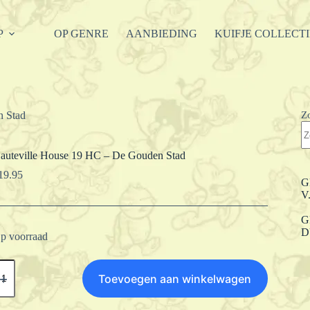
P
OP GENRE
AANBIEDING
KUIFJE COLLECT
Z
n Stad
auteville House 19 HC – De Gouden Stad
19.95
G
V
G
D
p voorraad
auteville
ouse
Toevoegen aan winkelwagen
9
C