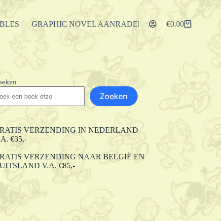
IBLES
GRAPHIC NOVEL AANRADERS
ARTIKELEN
€
0.00
Winkelwagen
oeken
Zoeken
RATIS VERZENDING IN NEDERLAND
.A. €35,-
RATIS VERZENDING NAAR BELGIË EN
UITSLAND V.A. €85,-