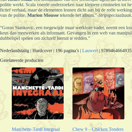
politie werkt. Scala voerde onderzoeken naar kleinere criminelen tot 
fictief verhaal, maar de elementen leunen dicht aan bij de reële werkin
van de politie.
Marion Mousse
tekende het album.”-
Stripspeciaalzaak
“Goran Stankovic, een toegewijde maar werkloze vader, neemt een louc
keus dan meewerken als informant. Gevangen in een web van manipulati
dubbelspel spelen om zichzelf hieruit te redden.”
Nederlandstalig | Hardcover | 196 pagina’s |
Lauwert
| 9789464664935
Gerelateerde producten
Manchette-Tardi Integraal
Chew 9 – Chicken Tenders