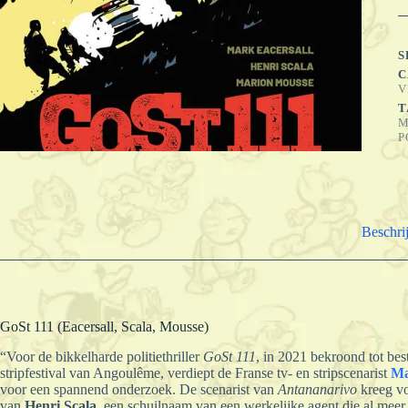
M
a
S
C
V
T
M
P
Beschri
GoSt 111 (Eacersall, Scala, Mousse)
“Voor de bikkelharde politiethriller
GoSt 111
, in 2021 bekroond tot best
stripfestival van Angoulême, verdiept de Franse tv- en stripscenarist
Ma
voor een spannend onderzoek. De scenarist van
Antananarivo
kreeg vo
van
Henri Scala
, een schuilnaam van een werkelijke agent die al meer 