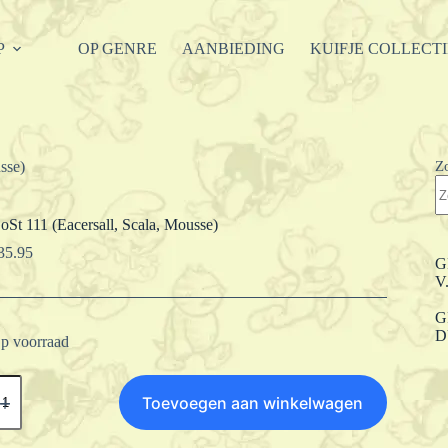
P
OP GENRE
AANBIEDING
KUIFJE COLLECT
Z
sse)
oSt 111 (Eacersall, Scala, Mousse)
35.95
G
V
G
D
p voorraad
oSt
11
Toevoegen aan winkelwagen
Eacersall,
cala,