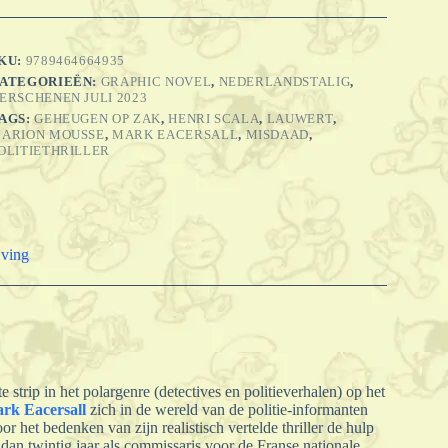
ousse)
antal
KU:
9789464664935
ATEGORIEËN:
GRAPHIC NOVEL
,
NEDERLANDSTALIG
,
ERSCHENEN JULI 2023
AGS:
GEHEUGEN OP ZAK
,
HENRI SCALA
,
LAUWERT
,
ARION MOUSSE
,
MARK EACERSALL
,
MISDAAD
,
OLITIETHRILLER
jving
e strip in het polargenre (detectives en politieverhalen) op het
rk Eacersall
zich in de wereld van de politie-informanten
or het bedenken van zijn realistisch vertelde thriller de hulp
dan twintig jaar als commissaris voor de Franse nationale