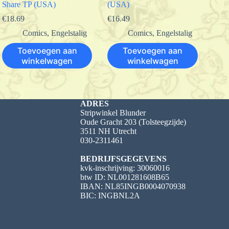
Share TP (USA)
(USA)
€
18.69
€
16.49
Comics
,
Engelstalig
Comics
,
Engelstalig
Toevoegen aan
Toevoegen aan
winkelwagen
winkelwagen
ADRES
Stripwinkel Blunder
Oude Gracht 203 (Tolsteegzijde)
3511 NH Utrecht
030-2311461
BEDRIJFSGEGEVENS
kvk-inschrijving: 30060016
btw ID: NL001281608B65
IBAN: NL85INGB0004070938
BIC: INGBNL2A