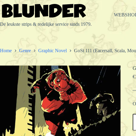
Ga
naar
de
WEBSHO
inhoud
De leukste strips & redelijke service sinds 1979.
Home
Genre
Graphic Novel
GoSt 111 (Eacersall, Scala, Mou
G
€
O
G
1
(
S