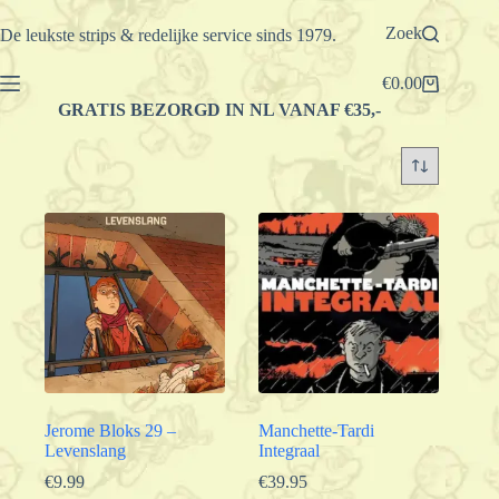
Ga
naar
Zoek
De leukste strips & redelijke service sinds 1979.
de
inhoud
€
0.00
Winkelwagen
GRATIS BEZORGD IN NL VANAF €35,-
Jerome Bloks 29 –
Manchette-Tardi
Levenslang
Integraal
€
9.99
€
39.95