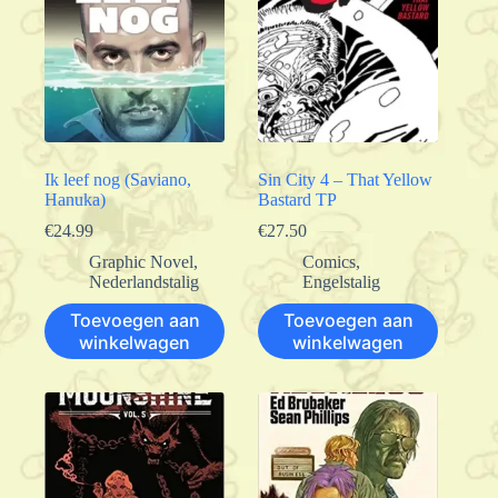
Ik leef nog (Saviano,
Sin City 4 – That Yellow
Hanuka)
Bastard TP
€
24.99
€
27.50
Graphic Novel
,
Comics
,
Nederlandstalig
Engelstalig
Toevoegen aan
Toevoegen aan
winkelwagen
winkelwagen