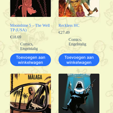
Moonshine 5 – The Well
Reckless HC
TP (USA)
€
27.49
€
18.69
Comics
,
Comics
,
Engelstalig
Engelstalig
Toevoegen aan
Toevoegen aan
winkelwagen
winkelwagen