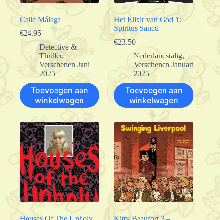
Calle Málaga
Het Elixir van God 1:
Spiritus Sancti
€
24.95
€
23.50
Detective &
Thriller
,
Nederlandstalig
,
Verschenen Juni
Verschenen Januari
2025
2025
Toevoegen aan
Toevoegen aan
winkelwagen
winkelwagen
Houses Of The Unholy
Kitty Beaufort 3 –