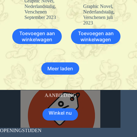
Graphic Novel
,
Nederlandstalig
,
Graphic Novel
,
Verschenen
Nederlandstalig
,
September 2023
Verschenen juli
2023
Toevoegen aan
Toevoegen aan
winkelwagen
winkelwagen
Meer laden
AANBIEDING
Winkel nu
OPENINGSTIJDEN