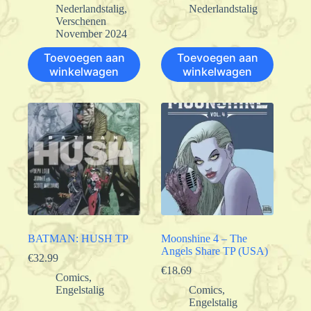
Nederlandstalig
,
Nederlandstalig
Verschenen
November 2024
Toevoegen aan
Toevoegen aan
winkelwagen
winkelwagen
BATMAN: HUSH TP
Moonshine 4 – The
Angels Share TP (USA)
€
32.99
€
18.69
Comics
,
Engelstalig
Comics
,
Engelstalig