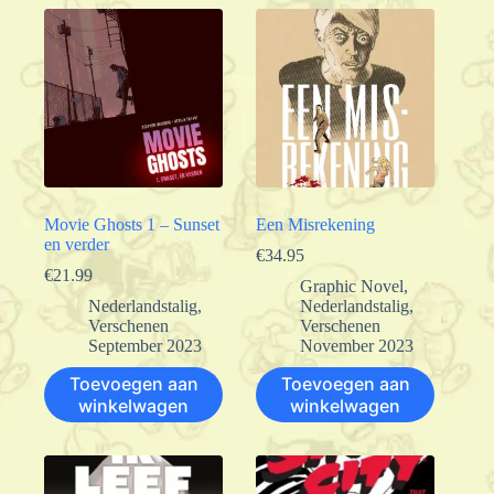
Movie Ghosts 1 – Sunset
Een Misrekening
en verder
€
34.95
€
21.99
Graphic Novel
,
Nederlandstalig
,
Nederlandstalig
,
Verschenen
Verschenen
September 2023
November 2023
Toevoegen aan
Toevoegen aan
winkelwagen
winkelwagen