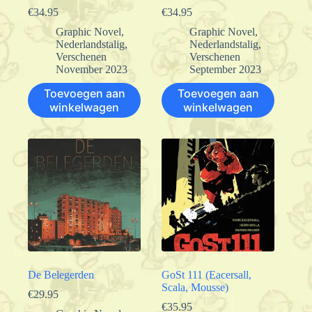
€
34.95
€
34.95
Graphic Novel
,
Graphic Novel
,
Nederlandstalig
,
Nederlandstalig
,
Verschenen
Verschenen
November 2023
September 2023
Toevoegen aan
Toevoegen aan
winkelwagen
winkelwagen
De Belegerden
GoSt 111 (Eacersall,
Scala, Mousse)
€
29.95
€
35.95