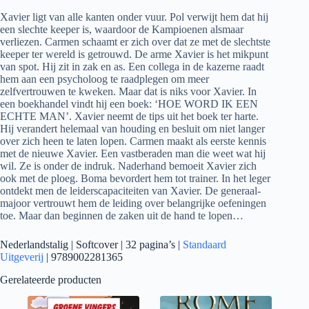
Xavier ligt van alle kanten onder vuur. Pol verwijt hem dat hij
een slechte keeper is, waardoor de Kampioenen alsmaar
verliezen. Carmen schaamt er zich over dat ze met de slechtste
keeper ter wereld is getrouwd. De arme Xavier is het mikpunt
van spot. Hij zit in zak en as. Een collega in de kazerne raadt
hem aan een psycholoog te raadplegen om meer
zelfvertrouwen te kweken. Maar dat is niks voor Xavier. In
een boekhandel vindt hij een boek: ‘HOE WORD IK EEN
ECHTE MAN’. Xavier neemt de tips uit het boek ter harte.
Hij verandert helemaal van houding en besluit om niet langer
over zich heen te laten lopen. Carmen maakt als eerste kennis
met de nieuwe Xavier. Een vastberaden man die weet wat hij
wil. Ze is onder de indruk. Naderhand bemoeit Xavier zich
ook met de ploeg. Boma bevordert hem tot trainer. In het leger
ontdekt men de leiderscapaciteiten van Xavier. De generaal-
majoor vertrouwt hem de leiding over belangrijke oefeningen
toe. Maar dan beginnen de zaken uit de hand te lopen…
Nederlandstalig | Softcover | 32 pagina’s |
Standaard
Uitgeverij
| 9789002281365
Gerelateerde producten