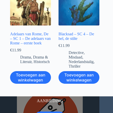
Adelaars van Rome, De
Blacksad – SC 4 – De
– SC 1 – De adelaars van
hel, de stilte
Rome – eerste boek
€
11.99
€
11.99
Detective
,
Drama
,
Drama &
Misdaad
,
Literair
,
Historisch
Nederlandstalig
,
Thriller
Toevoegen aan
Toevoegen aan
winkelwagen
winkelwagen
AANBIEDING