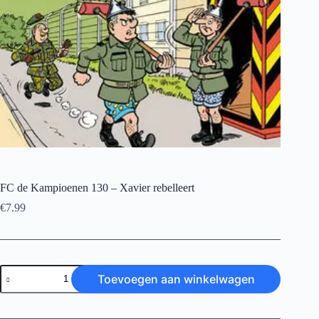
FC de Kampioenen 130 – Xavier rebelleert
€
7.99
FC
Toevoegen aan winkelwagen
de
Kampioenen
130
-