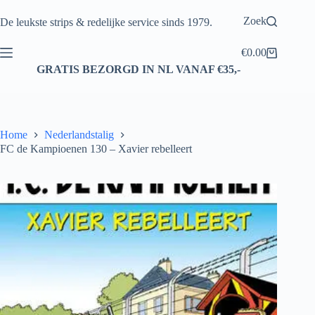
Ga
naar
Zoek
De leukste strips & redelijke service sinds 1979.
de
inhoud
€
0.00
Winkelwagen
GRATIS BEZORGD IN NL VANAF €35,-
Home
Nederlandstalig
FC de Kampioenen 130 – Xavier rebelleert