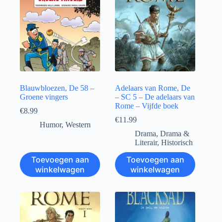
Blauwbloezen, De 58 –
Adelaars van Rome, De
Groene vingers
– SC 5 – De adelaars van
Rome – Vijfde boek
€
8.99
€
11.99
Humor
,
Western
Drama
,
Drama &
Literair
,
Historisch
Toevoegen aan
Toevoegen aan
winkelwagen
winkelwagen