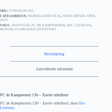
Xavier
rebelleert
SKU:
9789002281365
aantal
CATEGORIEËN:
NEDERLANDSTALIG
,
VERSCHENEN APRIL
2024
TAGS:
AVONTUUR
,
FC DE KAMPIOENEN
,
HEC LEEMANS
,
HUMOR
,
STANDAARD UITGEVERIJ
Beschrijving
Aanvullende informatie
FC de Kampioenen 130 – Xavier rebelleert
FC de Kampioenen 130 – Xavier rebelleert
, door
Hec
Leemans
.