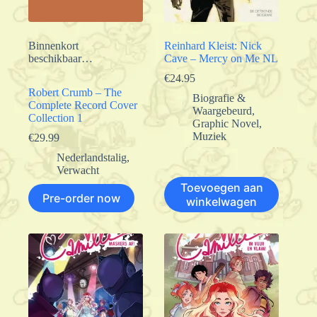
Binnenkort
Reinhard Kleist: Nick
beschikbaar…
Cave – Mercy on Me NL
€
24.95
Robert Crumb – The
Biografie &
Complete Record Cover
Waargebeurd
,
Collection 1
Graphic Novel
,
Muziek
€
29.99
Nederlandstalig
,
Verwacht
Toevoegen aan
Pre-order now
winkelwagen