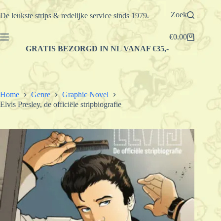
Ga
naar
Zoek
De leukste strips & redelijke service sinds 1979.
de
inhoud
€
0.00
Winkelwagen
GRATIS BEZORGD IN NL VANAF €35,-
Home
Genre
Graphic Novel
Elvis Presley, de officiële stripbiografie