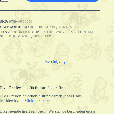
de
officiële
stripbiografie
aantal
SKU:
9789463069304
CATEGORIEËN:
GRAPHIC NOVEL
,
MUZIEK
TAGS:
BIOGRAFIE
,
CHRIS MISKIEWICZ
,
ELVIS
,
MICHAEL
SHELFER
,
MUZIEK
,
SILVESTER
Beschrijving
Elvis Presley, de officiële stripbiografie
Elvis Presley, de officiële stripbiografie, door Chris
Miskiewicz en
Michael Shelfer
.
Elke legende heeft een begin. We zien de bescheiden eerste