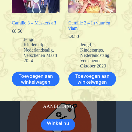
Camille 3 – Maskers af!
Camille 2 – In vuur en
vlam
€
8.50
€
8.50
Jeugd
,
Kinderstrips
,
Jeugd
,
Nederlandstalig
,
Kinderstrips
,
Verschenen Maart
Nederlandstalig
,
2024
Verschenen
Oktober 2023
Toevoegen aan
Toevoegen aan
winkelwagen
winkelwagen
AANBIEDING
Winkel nu