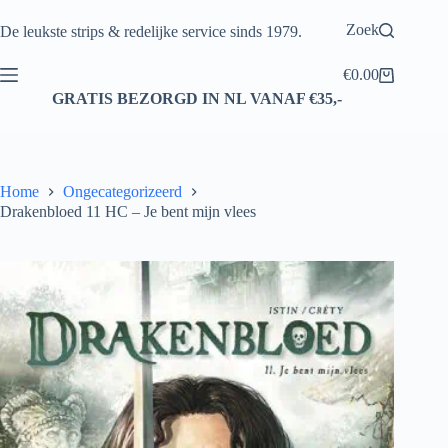
Ga
naar
Zoek
De leukste strips & redelijke service sinds 1979.
de
inhoud
€
0.00
Winkelwagen
GRATIS BEZORGD IN NL VANAF €35,-
Home
Ongecategorizeerd
Drakenbloed 11 HC – Je bent mijn vlees