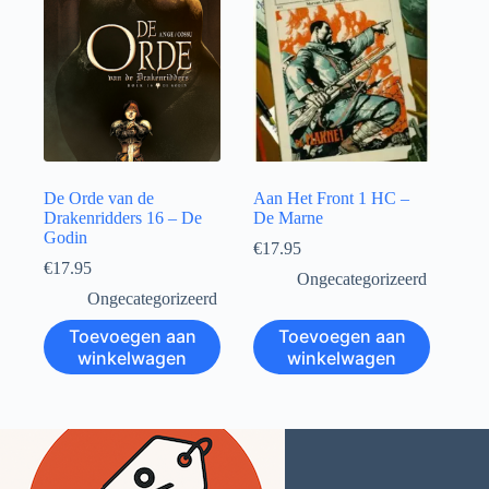
De Orde van de
Aan Het Front 1 HC –
Drakenridders 16 – De
De Marne
Godin
€
17.95
€
17.95
Ongecategorizeerd
Ongecategorizeerd
Toevoegen aan
Toevoegen aan
winkelwagen
winkelwagen