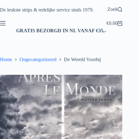
Ga
naar
Zoek
De leukste strips & redelijke service sinds 1979.
de
inhoud
€
0.00
Winkelwagen
GRATIS BEZORGD IN NL VANAF €35,-
Home
Ongecategorizeerd
De Wereld Voorbij