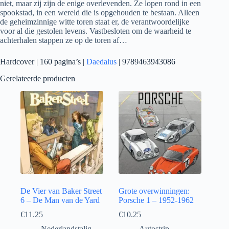
niet, maar zij zijn de enige overlevenden. Ze lopen rond in een
spookstad, in een wereld die is opgehouden te bestaan. Alleen
de geheimzinnige witte toren staat er, de verantwoordelijke
voor al die gestolen levens. Vastbesloten om de waarheid te
achterhalen stappen ze op de toren af…
Hardcover | 160 pagina’s |
Daedalus
| 9789463943086
Gerelateerde producten
De Vier van Baker Street
Grote overwinningen:
6 – De Man van de Yard
Porsche 1 – 1952-1962
€
11.25
€
10.25
Nederlandstalig
Autostrip
,