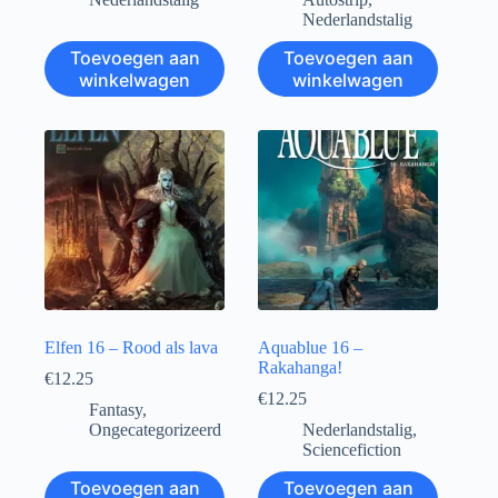
Nederlandstalig
Toevoegen aan
Toevoegen aan
winkelwagen
winkelwagen
Elfen 16 – Rood als lava
Aquablue 16 –
Rakahanga!
€
12.25
€
12.25
Fantasy
,
Ongecategorizeerd
Nederlandstalig
,
Sciencefiction
Toevoegen aan
Toevoegen aan