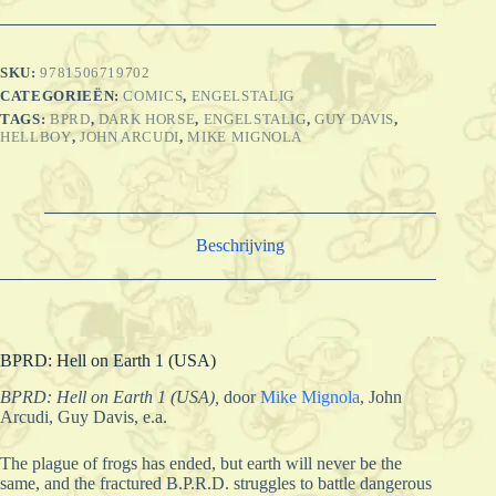
SKU:
9781506719702
CATEGORIEËN:
COMICS
,
ENGELSTALIG
TAGS:
BPRD
,
DARK HORSE
,
ENGELSTALIG
,
GUY DAVIS
,
HELLBOY
,
JOHN ARCUDI
,
MIKE MIGNOLA
Beschrijving
BPRD: Hell on Earth 1 (USA)
BPRD: Hell on Earth 1 (USA),
door
Mike Mignola
, John
Arcudi, Guy Davis, e.a.
The plague of frogs has ended, but earth will never be the
same, and the fractured B.P.R.D. struggles to battle dangerous