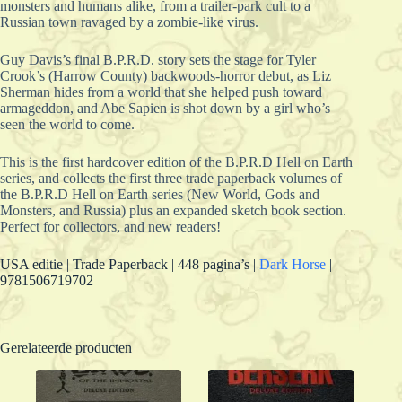
monsters and humans alike, from a trailer-park cult to a
Russian town ravaged by a zombie-like virus.
Guy Davis’s final B.P.R.D. story sets the stage for Tyler
Crook’s (Harrow County) backwoods-horror debut, as Liz
Sherman hides from a world that she helped push toward
armageddon, and Abe Sapien is shot down by a girl who’s
seen the world to come.
This is the first hardcover edition of the B.P.R.D Hell on Earth
series, and collects the first three trade paperback volumes of
the B.P.R.D Hell on Earth series (New World, Gods and
Monsters, and Russia) plus an expanded sketch book section.
Perfect for collectors, and new readers!
USA editie | Trade Paperback | 448 pagina’s |
Dark Horse
|
9781506719702
Gerelateerde producten