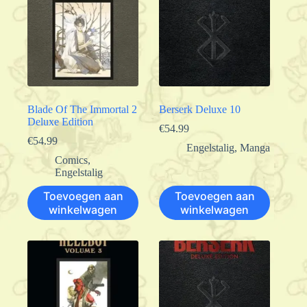
Blade Of The Immortal 2
Berserk Deluxe 10
Deluxe Edition
€
54.99
€
54.99
Engelstalig
,
Manga
Comics
,
Engelstalig
Toevoegen aan
Toevoegen aan
winkelwagen
winkelwagen