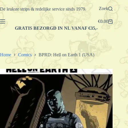
Ga
naar
Zoek
De leukste strips & redelijke service sinds 1979.
de
inhoud
€
0.00
Winkelwagen
GRATIS BEZORGD IN NL VANAF €35,-
Home
Comics
BPRD: Hell on Earth 1 (USA)