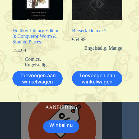
Hellboy Library Edition
Berserk Deluxe 5
3: Conqueror Worm &
€
54.99
Strange Places
Engelstalig
,
Manga
€
54.99
Comics
,
Engelstalig
Toevoegen aan
Toevoegen aan
winkelwagen
winkelwagen
AANBIEDING
Winkel nu