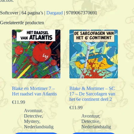
Jacobs.
Softcover | 64 pagina’s |
Dargaud
| 9789067370691
Gerelateerde producten
Blake en Mortimer 7 –
Blake & Mortimer – SC
Het raadsel van Atlantis
17 – De Sarcofagen van
het 6e continent deel 2
€
11.99
€
11.99
Avontuur
,
Detective
,
Avontuur
,
Mystery
,
Detective
,
Nederlandstalig
Nederlandstalig