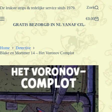
Ga
naar
Zoek
De leukste strips & redelijke service sinds 1979.
de
inhoud
€
0.00
Winkelwagen
GRATIS BEZORGD IN NL VANAF €35,-
Home
Detective
Blake en Mortimer 14 – Het Voronov Complot