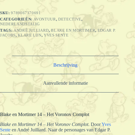
Het
Voronov
SKU:
9789067370691
Complot
CATEGORIEËN:
AVONTUUR
,
DETECTIVE
,
aantal
NEDERLANDSTALIG
TAGS:
ANDRÉ JULLIARD
,
BLAKE EN MORTIMER
,
EDGAR P.
JACOBS
,
KLARE LIJN
,
YVES SENTE
Beschrijving
Aanvullende informatie
Blake en Mortimer 14 – Het Voronov Complot
Blake en Mortimer 14 – Het Voronov Complot
. Door
Yves
Sente
en André Juilliard. Naar de personages van Edgar P.