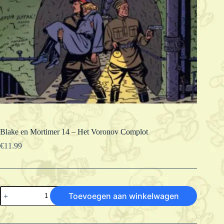
Blake en Mortimer 14 – Het Voronov Complot
€
11.99
Blake
Toevoegen aan winkelwagen
en
Mortimer
14
-