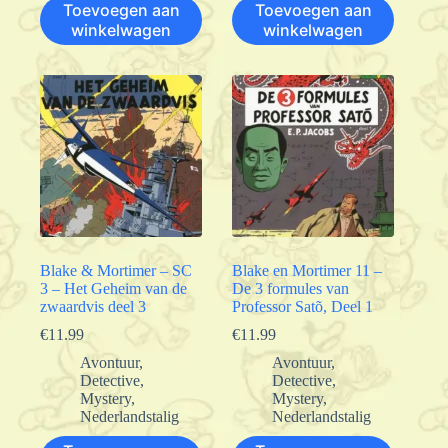
Toevoegen aan
Toevoegen aan
winkelwagen
winkelwagen
Blake & Mortimer – SC
Blake en Mortimer 11 –
3 – Het Geheim van de
De 3 formules van
zwaardvis deel 3
Professor Satõ, Deel 1
€
11.99
€
11.99
Avontuur
,
Avontuur
,
Detective
,
Detective
,
Mystery
,
Mystery
,
Nederlandstalig
Nederlandstalig