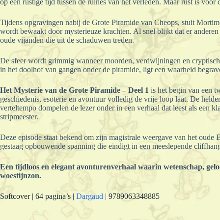
op een rustige tijd tussen de ruïnes van het verleden. Maar rust is voor
Tijdens opgravingen nabij de Grote Piramide van Cheops, stuit Morti
wordt bewaakt door mysterieuze krachten. Al snel blijkt dat er ander
oude vijanden die uit de schaduwen treden.
De sfeer wordt grimmig wanneer moorden, verdwijningen en cryptisch
in het doolhof van gangen onder de piramide, ligt een waarheid begrav
Het Mysterie van de Grote Piramide – Deel 1
is het begin van een 
geschiedenis, esoterie en avontuur volledig de vrije loop laat. De helder
verteltempo dompelen de lezer onder in een verhaal dat leest als een 
stripmeester.
Deze episode staat bekend om zijn magistrale weergave van het oude Eg
gestaag opbouwende spanning die eindigt in een meeslepende cliffhang
Een tijdloos en elegant avonturenverhaal waarin wetenschap, gelo
woestijnzon.
Softcover | 64 pagina’s |
Dargaud
| 9789063348885