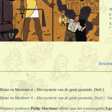
m
v
S
d
C
g
N
p
T
D
P
1
a
Beschri
Blake en Mortimer 4 – Het mysterie van de grote piramide, Deel 1
Blake en Mortimer 4 – Het mysterie van de grote piramide, Deel 1.
Van
Wanneer professor
Philip Mortimer
afreist naar het zonovergoten
Egy