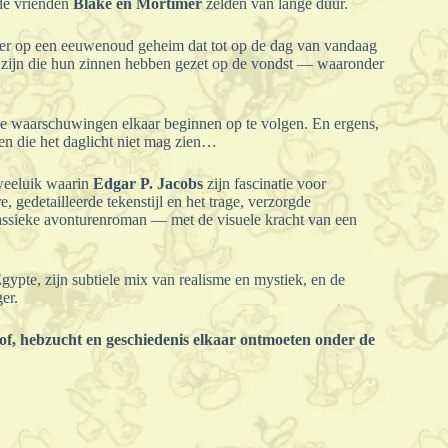
 de vrienden
Blake en Mortimer
zelden van lange duur.
mer op een eeuwenoud geheim dat tot op de dag van vandaag
en zijn die hun zinnen hebben gezet op de vondst — waaronder
e waarschuwingen elkaar beginnen op te volgen. En ergens,
en die het daglicht niet mag zien…
tweeluik waarin
Edgar P. Jacobs
zijn fascinatie voor
e, gedetailleerde tekenstijl en het trage, verzorgde
klassieke avonturenroman — met de visuele kracht van een
ypte, zijn subtiele mix van realisme en mystiek, en de
er.
of, hebzucht en geschiedenis elkaar ontmoeten onder de