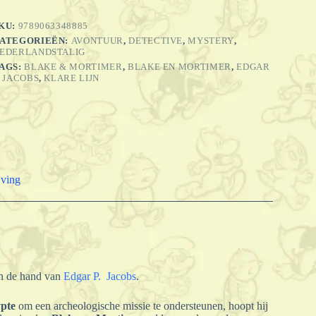
ysterie
an
KU:
9789063348885
e
ATEGORIEËN:
AVONTUUR
,
DETECTIVE
,
MYSTERY
,
rote
EDERLANDSTALIG
iramide,
AGS:
BLAKE & MORTIMER
,
BLAKE EN MORTIMER
,
EDGAR
eel
. JACOBS
,
KLARE LIJN
antal
jving
 de hand van
Edgar P. Jacobs
.
pte
om een archeologische missie te ondersteunen, hoopt hij