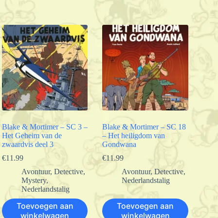
Blake & Mortimer – SC 3 –
Blake & Mortimer – SC 18
Het Geheim van de
– Het heiligdom van
zwaardvis deel 3
Gondwana
€
11.99
€
11.99
Avontuur
,
Detective
,
Avontuur
,
Detective
,
Mystery
,
Nederlandstalig
Nederlandstalig
Toevoegen aan
Toevoegen aan
winkelwagen
winkelwagen