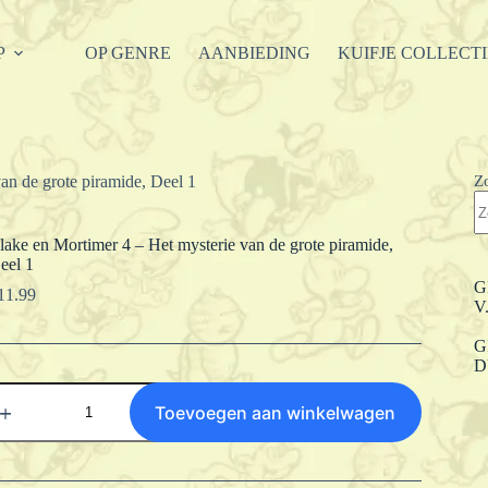
P
OP GENRE
AANBIEDING
KUIFJE COLLECT
Z
an de grote piramide, Deel 1
lake en Mortimer 4 – Het mysterie van de grote piramide,
eel 1
G
11.99
V
G
D
lake
n
Toevoegen aan winkelwagen
ortimer
et