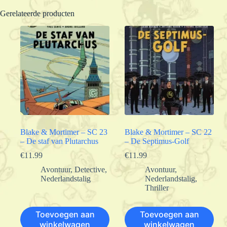
Gerelateerde producten
Blake & Mortimer – SC 23
Blake & Mortimer – SC 22
– De staf van Plutarchus
– De Septimus-Golf
€
11.99
€
11.99
Avontuur
,
Detective
,
Avontuur
,
Nederlandstalig
Nederlandstalig
,
Thriller
Toevoegen aan
Toevoegen aan
winkelwagen
winkelwagen