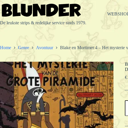
Ga
naar
de
WEBSHO
inhoud
De leukste strips & redelijke service sinds 1979.
Home
Genre
Avontuur
Blake en Mortimer 4 – Het mysterie v
B
D
€
B
e
M
4
-
H