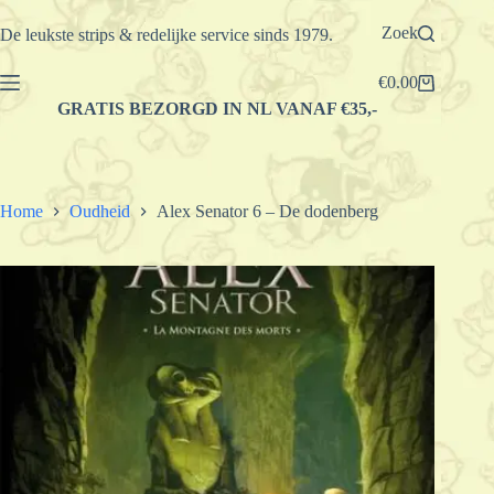
Ga
naar
Zoek
De leukste strips & redelijke service sinds 1979.
de
inhoud
€
0.00
Winkelwagen
GRATIS BEZORGD IN NL VANAF €35,-
Home
Oudheid
Alex Senator 6 – De dodenberg