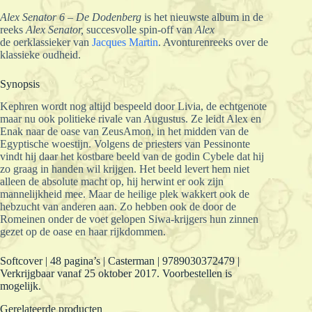
Alex Senator 6 – De Dodenberg
is het nieuwste album in de
reeks
Alex Senator,
succesvolle spin-off van
Alex
de oerklassieker van
Jacques Martin
. Avonturenreeks over de
klassieke oudheid.
Synopsis
Kephren wordt nog altijd bespeeld door Livia, de echtgenote
maar nu ook politieke rivale van Augustus. Ze leidt Alex en
Enak naar de oase van ZeusAmon, in het midden van de
Egyptische woestijn. Volgens de priesters van Pessinonte
vindt hij daar het kostbare beeld van de godin Cybele dat hij
zo graag in handen wil krijgen. Het beeld levert hem niet
alleen de absolute macht op, hij herwint er ook zijn
mannelijkheid mee. Maar de heilige plek wakkert ook de
hebzucht van anderen aan. Zo hebben ook de door de
Romeinen onder de voet gelopen Siwa-krijgers hun zinnen
gezet op de oase en haar rijkdommen.
Softcover | 48 pagina’s | Casterman | 9789030372479 |
Verkrijgbaar vanaf 25 oktober 2017. Voorbestellen is
mogelijk.
Gerelateerde producten