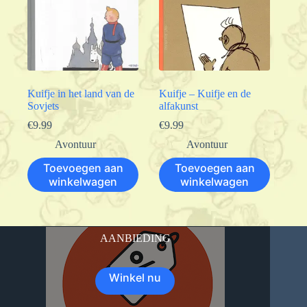
Kuifje in het land van de
Kuifje – Kuifje en de
Sovjets
alfakunst
€
9.99
€
9.99
Avontuur
Avontuur
Toevoegen aan
Toevoegen aan
winkelwagen
winkelwagen
AANBIEDING
Winkel nu