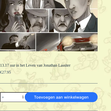
13.17 uur in het Leven van Jonathan Lassiter
€
27.95
13.17
Toevoegen aan winkelwagen
uur
in
het
Leven