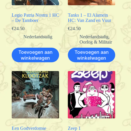
Legio Patria Nostra 1 HC
Tanks 1 – El Alamein
– De Tamboer
HC: Van Zand en Vuur
€
24.50
€
24.50
Nederlandstalig
Nederlandstalig
,
Oorlog & Militair
Toevoegen aan
Toevoegen aan
winkelwagen
winkelwagen
Een Godverdomse
Zeep 1