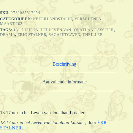
van
Jonathan
SKU:
9789085527954
Lassiter
CATEGORIEËN:
NEDERLANDSTALIG
,
VERSCHENEN
aantal
MAART 2024
TAGS:
13.17 UUR IN HET LEVEN VAN JONATHAN LASSITER
,
DRAMA
,
ERIC STALNER
,
SAGA UITGAVEN
,
THRILLER
Beschrijving
Aanvullende informatie
13.17 uur in het Leven van Jonathan Lassiter
13.17 uur in het Leven van Jonathan Lassiter
, door
ÉRIC
STALNER
.