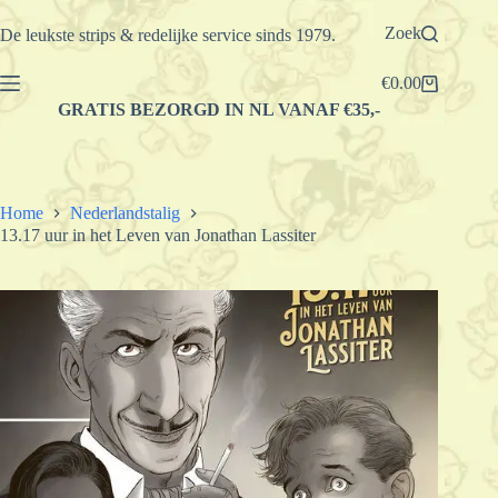
Ga
naar
Zoek
De leukste strips & redelijke service sinds 1979.
de
inhoud
€
0.00
Winkelwagen
GRATIS BEZORGD IN NL VANAF €35,-
Home
Nederlandstalig
13.17 uur in het Leven van Jonathan Lassiter