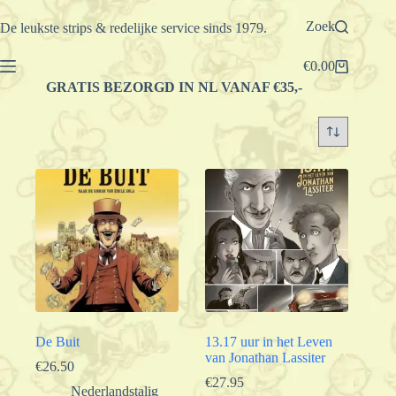
Ga
naar
Zoek
De leukste strips & redelijke service sinds 1979.
de
inhoud
€
0.00
Winkelwagen
GRATIS BEZORGD IN NL VANAF €35,-
De Buit
13.17 uur in het Leven
van Jonathan Lassiter
€
26.50
€
27.95
Nederlandstalig