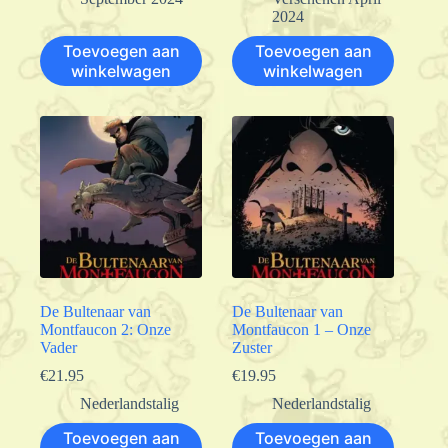
2024
Toevoegen aan
Toevoegen aan
winkelwagen
winkelwagen
De Bultenaar van
De Bultenaar van
Montfaucon 2: Onze
Montfaucon 1 – Onze
Vader
Zuster
€
21.95
€
19.95
Nederlandstalig
Nederlandstalig
Toevoegen aan
Toevoegen aan