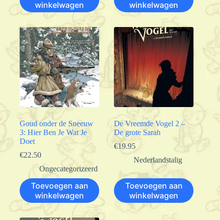
winkelwagen
winkelwagen
Goud onder de Sneeuw
De Vreemde Vogel 2 –
3: Hier Ben Je Wat Je
De grote Sarah
Doet
€
19.95
€
22.50
Nederlandstalig
Ongecategorizeerd
Toevoegen aan
Toevoegen aan
winkelwagen
winkelwagen