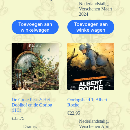
Nederlandstalig
,
Verschenen Maart
2024
Toevoegen aan
Toevoegen aan
winkelwagen
winkelwagen
De Grote Pest 2: Het
Oorlogsheld 1: Albert
Doolhof en de Oorlog
Roche
(HC)
€
22.95
€
33.75
Nederlandstalig
,
Drama
,
Verschenen April