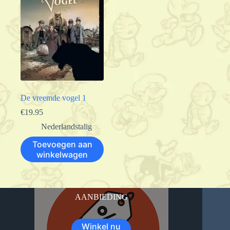
De vreemde vogel 1
€
19.95
Nederlandstalig
Toevoegen aan
winkelwagen
AANBIEDING
Winkel nu