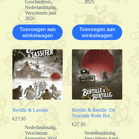
Geschiedenis
,
2025
Nederlandstalig
,
Verschenen juni
2026
Toevoegen aan
Toevoegen aan
winkelwagen
winkelwagen
Bertille & Lassiter
Bertille & Bertille: De
Vreemde Rode Bol
€
27.95
€
27.95
Nederlandstalig
,
Verschenen
Nederlandstalig
,
September 2024
Verschenen April