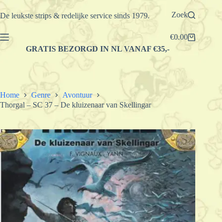
Ga
naar
Zoek
De leukste strips & redelijke service sinds 1979.
de
inhoud
€
0.00
Winkelwagen
GRATIS BEZORGD IN NL VANAF €35,-
Home
Genre
Avontuur
Thorgal – SC 37 – De kluizenaar van Skellingar