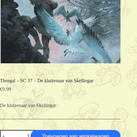
Thorgal – SC 37 – De kluizenaar van Skellingar
€
9.99
De kluizenaar van Skellingar
Thorgal
Toevoegen aan winkelwagen