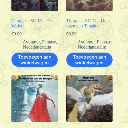
Thorgal – SC 16 – De
Thorgal – SC 11 – De
Wolvin
ogen van Tanatloc
€
9.99
€
9.99
Avontuur
,
Fantasy
,
Avontuur
,
Fantasy
,
Nederlandstalig
Nederlandstalig
Toevoegen aan
Toevoegen aan
winkelwagen
winkelwagen