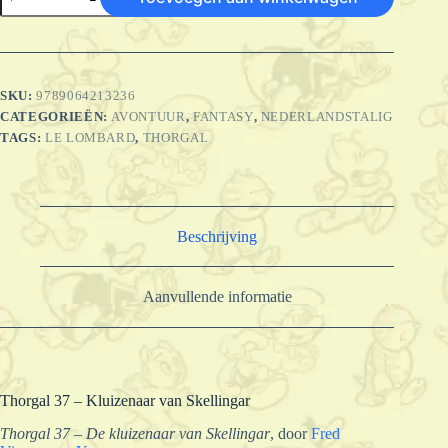
-
SC
37
-
De
kluizenaar
SKU:
9789064213236
van
CATEGORIEËN:
AVONTUUR
,
FANTASY
,
NEDERLANDSTALIG
Skellingar
aantal
TAGS:
LE LOMBARD
,
THORGAL
Beschrijving
Aanvullende informatie
Thorgal 37 – Kluizenaar van Skellingar
Thorgal 37 – De kluizenaar van Skellingar
, door
Fred