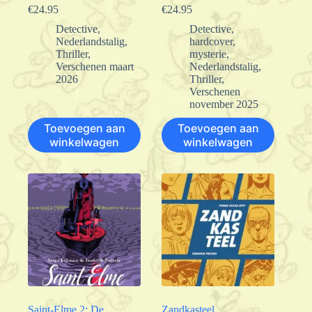
€
24.95
€
24.95
Detective
,
Detective
,
Nederlandstalig
,
hardcover
,
Thriller
,
mysterie
,
Verschenen maart
Nederlandstalig
,
2026
Thriller
,
Verschenen
november 2025
Toevoegen aan
Toevoegen aan
winkelwagen
winkelwagen
Saint-Elme 2: De
Zandkasteel