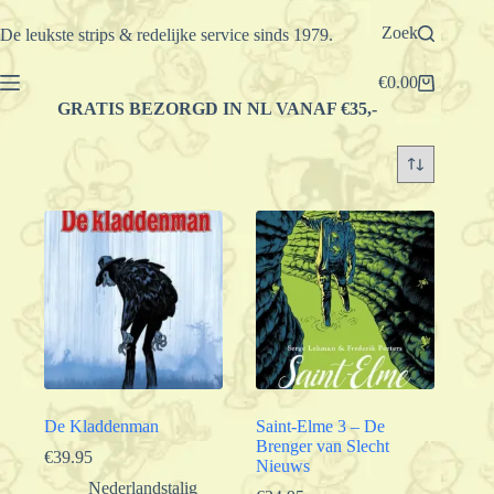
Ga
naar
Zoek
De leukste strips & redelijke service sinds 1979.
de
inhoud
€
0.00
Winkelwagen
GRATIS BEZORGD IN NL VANAF €35,-
De Kladdenman
Saint-Elme 3 – De
Brenger van Slecht
€
39.95
Nieuws
Nederlandstalig