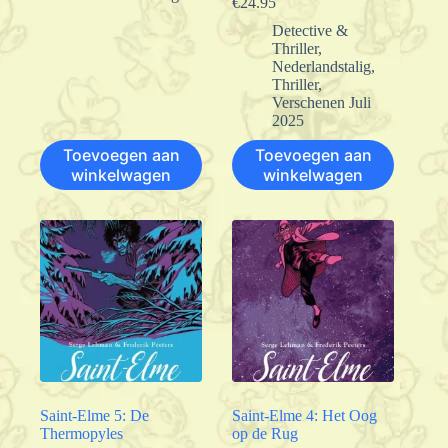
€
24.95
Detective &
Thriller
,
Nederlandstalig
,
Thriller
,
Verschenen Juli
2025
Toevoegen aan
Toevoegen aan
winkelwagen
winkelwagen
Saint-Elme 5: De
Saint-Elme 4: Het Oog
Thermopyles
op de Rug