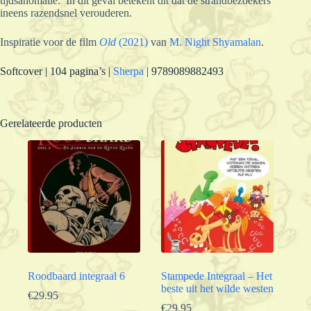
tijdsanomalie. In dit geval betekent dit dat de strandbezoekers
ineens razendsnel verouderen.
Inspiratie voor de film
Old
(2021)
van
M. Night Shyamalan
.
Softcover | 104 pagina’s |
Sherpa
|
9789089882493
Gerelateerde producten
Roodbaard integraal 6
Stampede Integraal – Het
beste uit het wilde westen
€
29.95
€
29.95