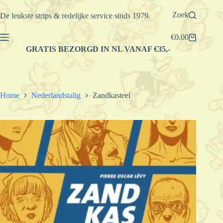
Ga
naar
Zoek
De leukste strips & redelijke service sinds 1979.
de
inhoud
€
0.00
Winkelwagen
GRATIS BEZORGD IN NL VANAF €35,-
Home
Nederlandstalig
Zandkasteel