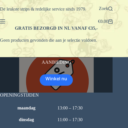
Ga
naar
Zoek
De leukste strips & redelijke service sinds 1979.
de
inhoud
€
0.00
Winkelwagen
GRATIS BEZORGD IN NL VANAF €35,-
Geen producten gevonden die aan je selectie voldoen.
AANBIEDING
Winkel nu
OPENINGSTIJDEN
maandag
13:00 – 17:30
dinsdag
11:00 – 17:30