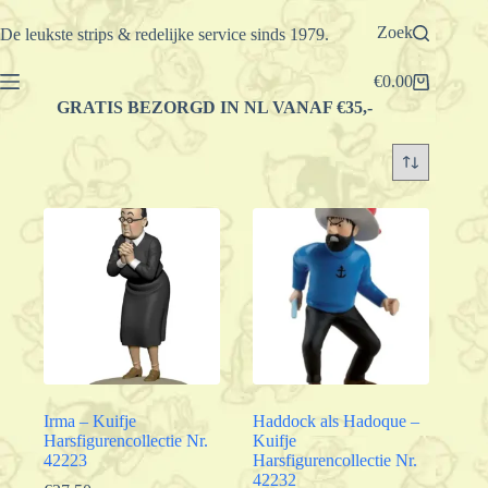
Ga
naar
Zoek
De leukste strips & redelijke service sinds 1979.
de
inhoud
€
0.00
Winkelwagen
GRATIS BEZORGD IN NL VANAF €35,-
Irma – Kuifje
Haddock als Hadoque –
Harsfigurencollectie Nr.
Kuifje
42223
Harsfigurencollectie Nr.
42232