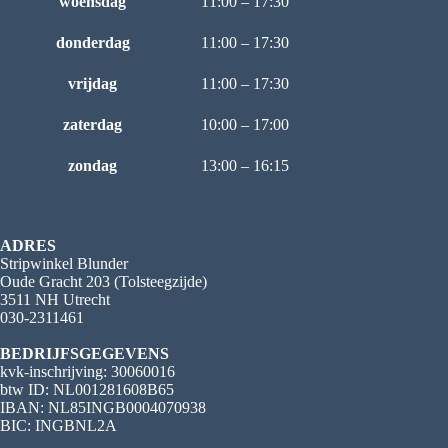
woensdag
11:00 – 17:30
donderdag
11:00 – 17:30
vrijdag
11:00 – 17:30
zaterdag
10:00 – 17:00
zondag
13:00 – 16:15
ADRES
Stripwinkel Blunder
Oude Gracht 203 (Tolsteegzijde)
3511 NH Utrecht
030-2311461
BEDRIJFSGEGEVENS
kvk-inschrijving: 30060016
btw ID: NL001281608B65
IBAN: NL85INGB0004070938
BIC: INGBNL2A