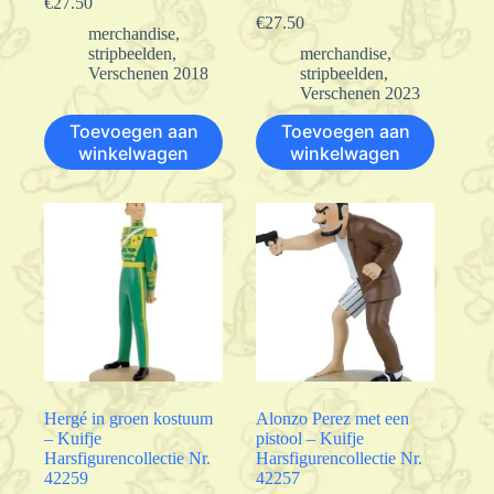
€
27.50
€
27.50
merchandise
,
stripbeelden
,
merchandise
,
Verschenen 2018
stripbeelden
,
Verschenen 2023
Toevoegen aan
Toevoegen aan
winkelwagen
winkelwagen
Hergé in groen kostuum
Alonzo Perez met een
– Kuifje
pistool – Kuifje
Harsfigurencollectie Nr.
Harsfigurencollectie Nr.
42259
42257