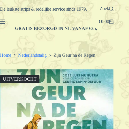
Ga
naar
Zoek
De leukste strips & redelijke service sinds 1979.
de
inhoud
€
0.00
Winkelwagen
GRATIS BEZORGD IN NL VANAF €35,-
Home
Nederlandstalig
Zijn Geur na de Regen
UITVERKOCHT