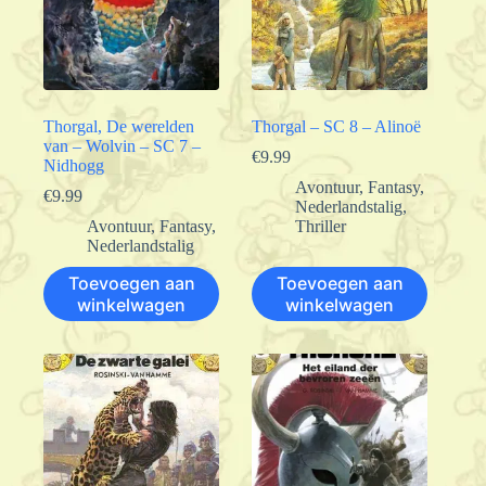
Thorgal, De werelden
Thorgal – SC 8 – Alinoë
van – Wolvin – SC 7 –
€
9.99
Nidhogg
Avontuur
,
Fantasy
,
€
9.99
Nederlandstalig
,
Avontuur
,
Fantasy
,
Thriller
Nederlandstalig
Toevoegen aan
Toevoegen aan
winkelwagen
winkelwagen