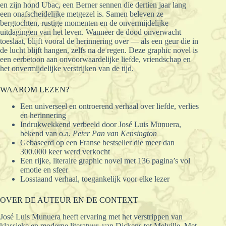
en zijn hond Ubac, een Berner sennen die dertien jaar lang
een onafscheidelijke metgezel is. Samen beleven ze
bergtochten, rustige momenten en de onvermijdelijke
uitdagingen van het leven. Wanneer de dood onverwacht
toeslaat, blijft vooral de herinnering over — als een geur die in
de lucht blijft hangen, zelfs na de regen. Deze graphic novel is
een eerbetoon aan onvoorwaardelijke liefde, vriendschap en
het onvermijdelijke verstrijken van de tijd.
WAAROM LEZEN?
Een universeel en ontroerend verhaal over liefde, verlies
en herinnering
Indrukwekkend verbeeld door José Luis Munuera,
bekend van o.a.
Peter Pan van Kensington
Gebaseerd op een Franse bestseller die meer dan
300.000 keer werd verkocht
Een rijke, literaire graphic novel met 136 pagina’s vol
emotie en sfeer
Losstaand verhaal, toegankelijk voor elke lezer
OVER DE AUTEUR EN DE CONTEXT
José Luis Munuera heeft ervaring met het verstrippen van
klassieke en moderne literatuur, van Dickens tot Melville. Met