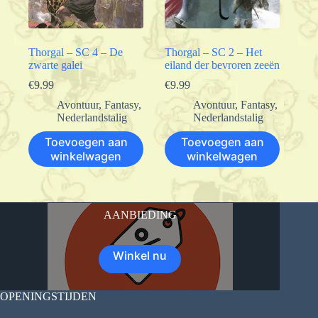
Thorgal – SC 4 – De
Thorgal – SC 2 – Het
zwarte galei
eiland der bevroren zeeën
€
9.99
€
9.99
Avontuur
,
Fantasy
,
Avontuur
,
Fantasy
,
Nederlandstalig
Nederlandstalig
Toevoegen aan
Toevoegen aan
winkelwagen
winkelwagen
AANBIEDING
Winkel nu
OPENINGSTIJDEN