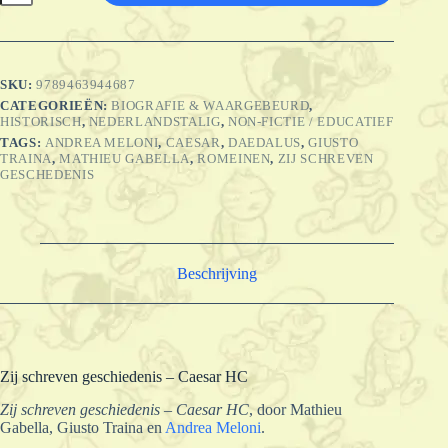
geschiedenis
-
Caesar
HC
aantal
SKU:
9789463944687
CATEGORIEËN:
BIOGRAFIE & WAARGEBEURD
,
HISTORISCH
,
NEDERLANDSTALIG
,
NON-FICTIE / EDUCATIEF
TAGS:
ANDREA MELONI
,
CAESAR
,
DAEDALUS
,
GIUSTO
TRAINA
,
MATHIEU GABELLA
,
ROMEINEN
,
ZIJ SCHREVEN
GESCHEDENIS
Beschrijving
Zij schreven geschiedenis – Caesar HC
Zij schreven geschiedenis – Caesar HC
, door Mathieu
Gabella, Giusto Traina en
Andrea Meloni
.