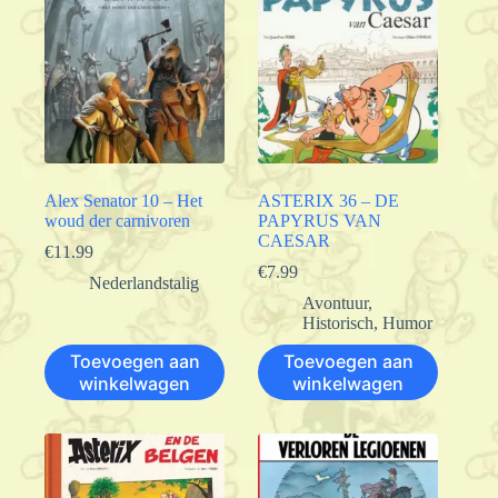
Alex Senator 10 – Het
ASTERIX 36 – DE
woud der carnivoren
PAPYRUS VAN
CAESAR
€
11.99
€
7.99
Nederlandstalig
Avontuur
,
Historisch
,
Humor
Toevoegen aan
Toevoegen aan
winkelwagen
winkelwagen