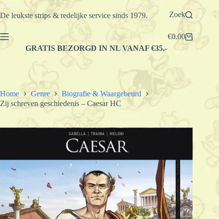
Ga
naar
Zoek
De leukste strips & redelijke service sinds 1979.
de
inhoud
€
0.00
Winkelwagen
GRATIS BEZORGD IN NL VANAF €35,-
Home
Genre
Biografie & Waargebeurd
Zij schreven geschiedenis – Caesar HC