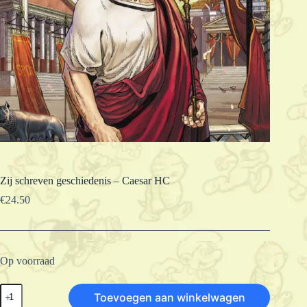
Zij schreven geschiedenis – Caesar HC
€
24.50
Op voorraad
Zij
Toevoegen aan winkelwagen
schreven