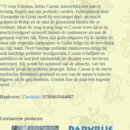
“75 voor Christus. Iulius Caesar, nauwelijks een jaar of
twintig, begint aan zijn politieke carrière. Geïnspireerd door
Alexander de Grote heeft hij een simpel doel: de macht
grijpen in Rome en de stad de grootsheid bieden die ze
verdient. Maar de weg is nog lang en Caesar weet dat je de
macht evengoed verwerft binnen de stadsmuren als aan de
grenzen van het rijk. Door zijn gulle uitgaven bij de spelen en
door zijn zegerijke campagnes in Gallia krijgt hij de bevolking
op zijn hand. Door handige politieke manoeuvres krijgt hij
ook machtige politieke bondgenoten. Caesar is briljant en
ambitieus en laat zich uiteindelijk tot dictator voor het leven
uitroepen. Hij wordt het symbool van de almacht, van het
militaire genie en politieke strategie. Iulius Caesar is de meest
mythische Romeinse generaal en een van de meest iconische
figuren uit de geschiedenis. Ontdek hoe de man een legende
werd…”
Hardcover |
Daedalus
| 9789463944687
Gerelateerde producten