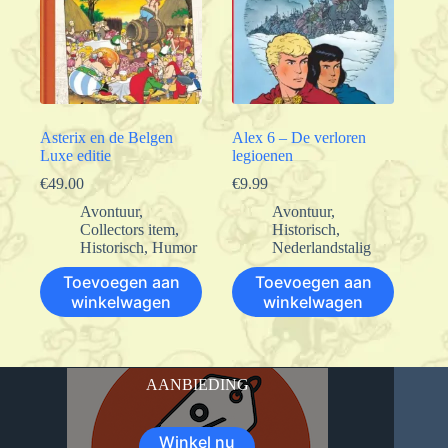
Asterix en de Belgen
Alex 6 – De verloren
Luxe editie
legioenen
€
49.00
€
9.99
Avontuur
,
Avontuur
,
Collectors item
,
Historisch
,
Historisch
,
Humor
Nederlandstalig
Toevoegen aan
Toevoegen aan
winkelwagen
winkelwagen
AANBIEDING
Winkel nu