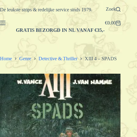
Ga
naar
Zoek
De leukste strips & redelijke service sinds 1979.
de
inhoud
€
0.00
Winkelwagen
GRATIS BEZORGD IN NL VANAF €35,-
Home
Genre
Detective & Thriller
XIII 4 – SPADS