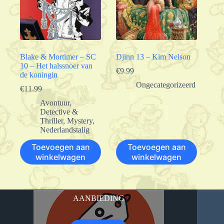
Blake & Mortimer – SC
Djinn 13 – Kim Nelson
10 – Het halssnoer van
€
9.99
de koningin
Ongecategorizeerd
€
11.99
Avontuur
,
Detective &
Thriller
,
Mystery
,
Nederlandstalig
Toevoegen aan
Toevoegen aan
winkelwagen
winkelwagen
AANBIEDING