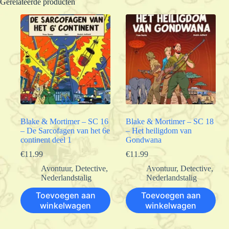
Gerelateerde producten
Blake & Mortimer – SC 16
Blake & Mortimer – SC 18
– De Sarcofagen van het 6e
– Het heiligdom van
continent deel 1
Gondwana
€
11.99
€
11.99
Avontuur
,
Detective
,
Avontuur
,
Detective
,
Nederlandstalig
Nederlandstalig
Toevoegen aan
Toevoegen aan
winkelwagen
winkelwagen