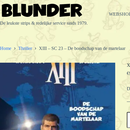
Ga
naar
de
WEBSHO
inhoud
De leukste strips & redelijke service sinds 1979.
Home
Thriller
XIII – SC 23 – De boodschap van de martelaar
X
€
D
X
-
S
2