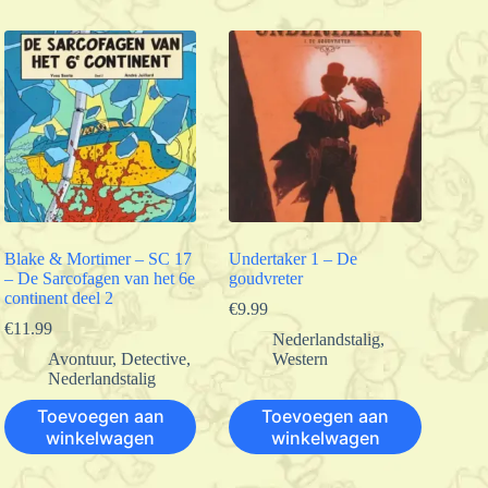
Blake & Mortimer – SC 17
Undertaker 1 – De
– De Sarcofagen van het 6e
goudvreter
continent deel 2
€
9.99
€
11.99
Nederlandstalig
,
Avontuur
,
Detective
,
Western
Nederlandstalig
Toevoegen aan
Toevoegen aan
winkelwagen
winkelwagen