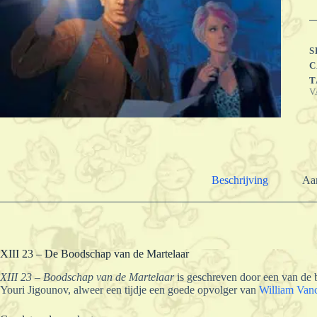
-
D
b
v
S
d
C
m
T
a
V
Beschrijving
Aan
XIII 23 – De Boodschap van de Martelaar
XIII 23 – Boodschap van de Martelaar
is geschreven door een van de 
Youri Jigounov, alweer een tijdje een goede opvolger van
William Van