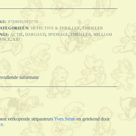
e
oodschap
an
KU:
9789085583776
e
ATEGORIEËN:
DETECTIVE & THRILLER
,
THRILLER
artelaar
AGS:
ACTIE
,
DARGAUD
,
SPIONAGE
,
THRILLER
,
WILLIAM
antal
ANCE
,
XIII
vullende informatie
best verkopende stripauteurs
Yves Sente
en getekend door
ce
.