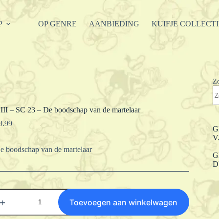
P
OP GENRE
AANBIEDING
KUIFJE COLLECT
Z
III – SC 23 – De boodschap van de martelaar
9.99
G
V
e boodschap van de martelaar
G
D
III
Toevoegen aan winkelwagen
C
3