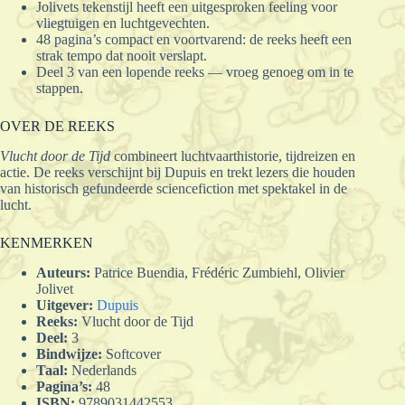
Jolivets tekenstijl heeft een uitgesproken feeling voor
vliegtuigen en luchtgevechten.
48 pagina’s compact en voortvarend: de reeks heeft een
strak tempo dat nooit verslapt.
Deel 3 van een lopende reeks — vroeg genoeg om in te
stappen.
OVER DE REEKS
Vlucht door de Tijd
combineert luchtvaarthistorie, tijdreizen en
actie. De reeks verschijnt bij Dupuis en trekt lezers die houden
van historisch gefundeerde sciencefiction met spektakel in de
lucht.
KENMERKEN
Auteurs:
Patrice Buendia, Frédéric Zumbiehl, Olivier
Jolivet
Uitgever:
Dupuis
Reeks:
Vlucht door de Tijd
Deel:
3
Bindwijze:
Softcover
Taal:
Nederlands
Pagina’s:
48
ISBN:
9789031442553