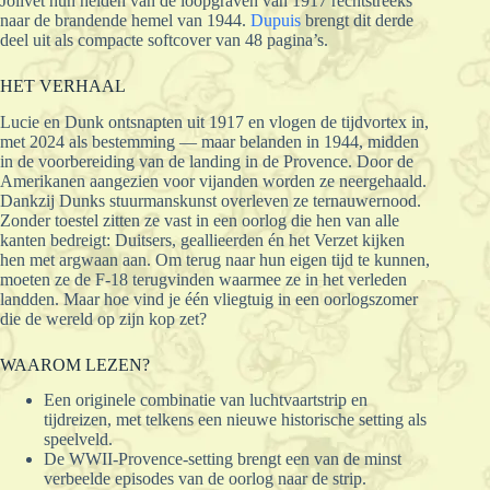
Jolivet hun helden van de loopgraven van 1917 rechtstreeks
naar de brandende hemel van 1944.
Dupuis
brengt dit derde
deel uit als compacte softcover van 48 pagina’s.
HET VERHAAL
Lucie en Dunk ontsnapten uit 1917 en vlogen de tijdvortex in,
met 2024 als bestemming — maar belanden in 1944, midden
in de voorbereiding van de landing in de Provence. Door de
Amerikanen aangezien voor vijanden worden ze neergehaald.
Dankzij Dunks stuurmanskunst overleven ze ternauwernood.
Zonder toestel zitten ze vast in een oorlog die hen van alle
kanten bedreigt: Duitsers, geallieerden én het Verzet kijken
hen met argwaan aan. Om terug naar hun eigen tijd te kunnen,
moeten ze de F-18 terugvinden waarmee ze in het verleden
landden. Maar hoe vind je één vliegtuig in een oorlogszomer
die de wereld op zijn kop zet?
WAAROM LEZEN?
Een originele combinatie van luchtvaartstrip en
tijdreizen, met telkens een nieuwe historische setting als
speelveld.
De WWII-Provence-setting brengt een van de minst
verbeelde episodes van de oorlog naar de strip.