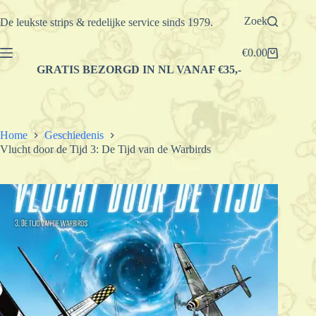
Ga
naar
Zoek
De leukste strips & redelijke service sinds 1979.
de
inhoud
€
0.00
Winkelwagen
GRATIS BEZORGD IN NL VANAF €35,-
Home
Geschiedenis
Vlucht door de Tijd 3: De Tijd van de Warbirds