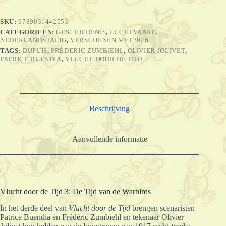
De
Tijd
SKU:
9789031442553
van
CATEGORIEËN:
GESCHIEDENIS
,
LUCHTVAART
,
de
NEDERLANDSTALIG
,
VERSCHENEN MEI 2026
Warbirds
aantal
TAGS:
DUPUIS
,
FRÉDERIC ZUMBIEHL
,
OLIVIER JOLIVET
,
PATRICE BUENDIA
,
VLUCHT DOOR DE TIJD
Beschrijving
Aanvullende informatie
Vlucht door de Tijd 3: De Tijd van de Warbirds
In het derde deel van
Vlucht door de Tijd
brengen scenaristen
Patrice Buendia en Frédéric Zumbiehl en tekenaar Olivier