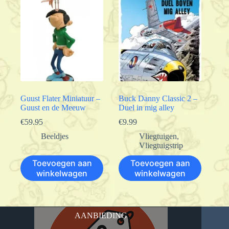
Guust Flater Miniatuur –
Buck Danny Classic 2 –
Guust en de Meeuw
Duel in mig alley
€
59.95
€
9.99
Beeldjes
Vliegtuigen
,
Vliegtuigstrip
Toevoegen aan
Toevoegen aan
winkelwagen
winkelwagen
AANBIEDING