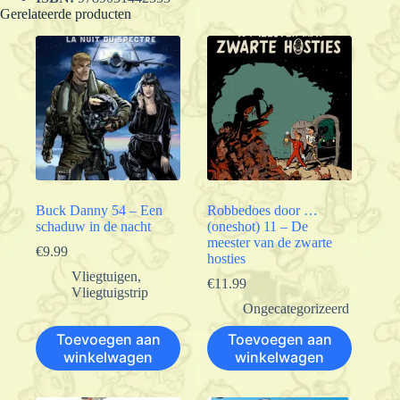
Gerelateerde producten
Buck Danny 54 – Een
Robbedoes door …
schaduw in de nacht
(oneshot) 11 – De
meester van de zwarte
€
9.99
hosties
Vliegtuigen
,
€
11.99
Vliegtuigstrip
Ongecategorizeerd
Toevoegen aan
Toevoegen aan
winkelwagen
winkelwagen