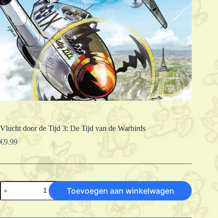
Vlucht door de Tijd 3: De Tijd van de Warbirds
€
9.99
Vlucht
Toevoegen aan winkelwagen
door
de
Tijd
3: