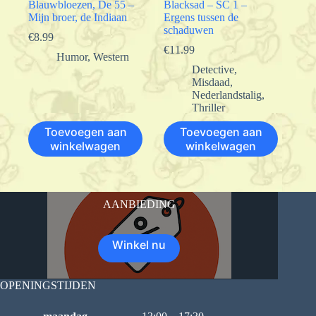
Blauwbloezen, De 55 –
Blacksad – SC 1 –
Mijn broer, de Indiaan
Ergens tussen de
schaduwen
€
8.99
€
11.99
Humor
,
Western
Detective
,
Misdaad
,
Nederlandstalig
,
Thriller
Toevoegen aan
Toevoegen aan
winkelwagen
winkelwagen
AANBIEDING
Winkel nu
OPENINGSTIJDEN