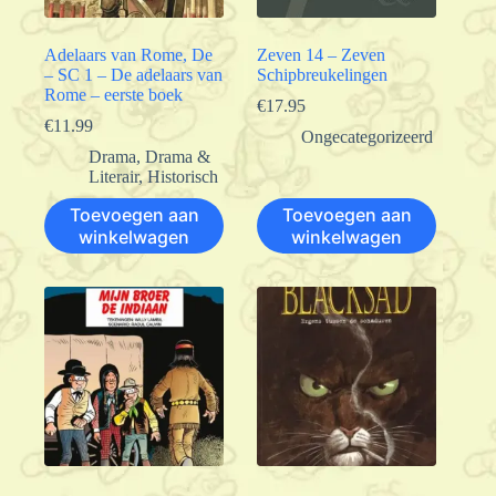
Adelaars van Rome, De
Zeven 14 – Zeven
– SC 1 – De adelaars van
Schipbreukelingen
Rome – eerste boek
€
17.95
€
11.99
Ongecategorizeerd
Drama
,
Drama &
Literair
,
Historisch
Toevoegen aan
Toevoegen aan
winkelwagen
winkelwagen