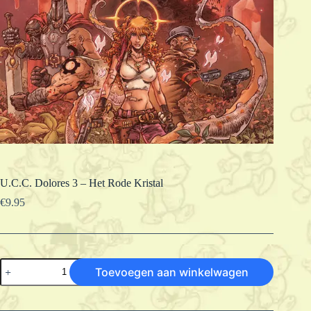
U.C.C. Dolores 3 – Het Rode Kristal
€
9.95
U.C.C.
Toevoegen aan winkelwagen
Dolores
3
-
Het