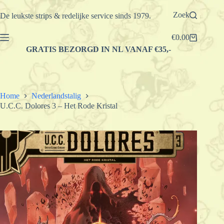
Ga
naar
Zoek
De leukste strips & redelijke service sinds 1979.
de
inhoud
€
0.00
Winkelwagen
GRATIS BEZORGD IN NL VANAF €35,-
Home
Nederlandstalig
U.C.C. Dolores 3 – Het Rode Kristal