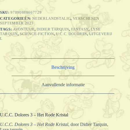
Rode
Kristal
SKU:
97890888667729
aantal
CATEGORIEËN:
NEDERLANDSTALIG
,
VERSCHENEN
SEPTEMBER 2023
TAGS:
AVONTUUR
,
DIDIER TARQUIN
,
FANTASY
,
LYSE
TARQUIN
,
SCIENCE-FICTION
,
U.C.C. DOLORES
,
UITGEVERIJ
L
Beschrijving
Aanvullende informatie
U.C.C. Dolores 3 – Het Rode Kristal
U.C.C. Dolores 3 – Het Rode Kristal
, door Didier Tarquin,
Lyse tarquin.