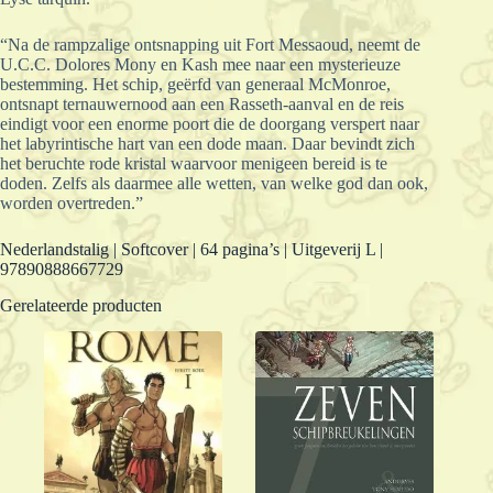
“Na de rampzalige ontsnapping uit Fort Messaoud, neemt de
U.C.C. Dolores Mony en Kash mee naar een mysterieuze
bestemming. Het schip, geërfd van generaal McMonroe,
ontsnapt ternauwernood aan een Rasseth-aanval en de reis
eindigt voor een enorme poort die de doorgang verspert naar
het labyrintische hart van een dode maan. Daar bevindt zich
het beruchte rode kristal waarvoor menigeen bereid is te
doden. Zelfs als daarmee alle wetten, van welke god dan ook,
worden overtreden.”
Nederlandstalig | Softcover | 64 pagina’s | Uitgeverij L |
97890888667729
Gerelateerde producten